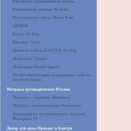
Китайская традиционная мебель
Итальянские диваны Madeira
Итальянская мебель Marco Polo
АКЦИИ
Кухни Ля Нэж
Шкафы - купе
Цветная мебель КАНТРИ Ля Нэж
Жанмарко Графит
Жанмарко Белый бархат
Чезаро современная итальянская мабель -
богатый выбор
Матрасы ортопедические Италия
Матрасы с шерстью Мериноса
Матрасы анатомические Waterlattex
Двуспальные ортопедические матрасы
Империал 24
Декор для дома Прованс и Кантри