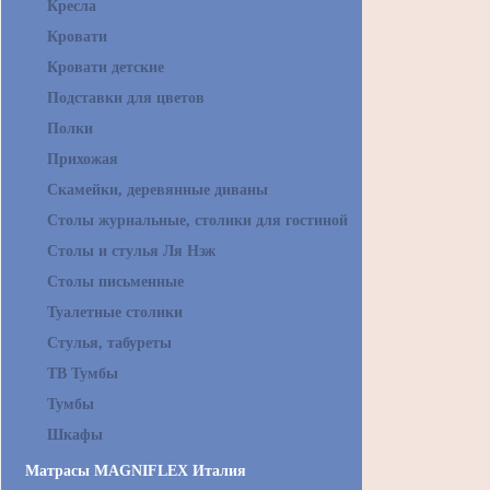
Кресла
Кровати
Кровати детские
Подставки для цветов
Полки
Прихожая
Скамейки, деревянные диваны
Столы журнальные, столики для гостиной
Столы и стулья Ля Нэж
Столы письменные
Туалетные столики
Стулья, табуреты
ТВ Тумбы
Тумбы
Шкафы
Матрасы MAGNIFLEX Италия