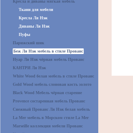
Кресла и диваны мягкая мебель
Ткани для мебели
Кресла Ля Нэж
Диваны Ля Нэж
Пуфы
Парижский шик
Беж Ля Нэж мебель в стиле Прованс
Нуар Ля Нэж чёрная мебель Прованс
КАНТРИ Ля Нэж
White Wood белая мебель в стиле Прованс
Gold Wood мебель слоновая кость золото
Black Wood Мебель чёрная старение
Provence состаренная мебель Прованс
Снежный Прованс Ля Нэж белая мебель
La Mer мебель в Морском стиле La Mer
Marseille коллекция мебели Прованс