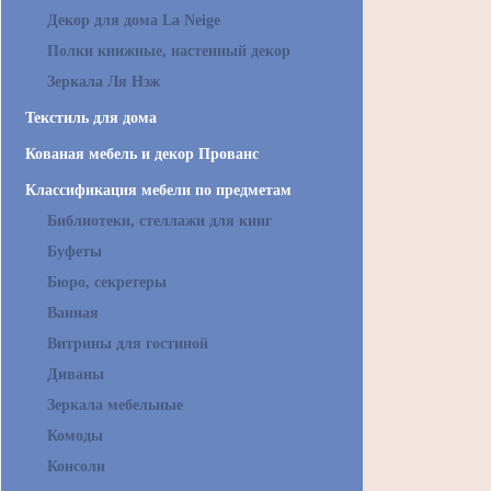
Декор для дома La Neige
Полки книжные, настенный декор
Зеркала Ля Нэж
Текстиль для дома
Кованая мебель и декор Прованс
Классификация мебели по предметам
Библиотеки, стеллажи для книг
Буфеты
Бюро, секретеры
Ванная
Витрины для гостиной
Диваны
Зеркала мебельные
Комоды
Консоли