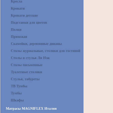
Кресла
Кровати
Кровати детские
Подставки для цветов
Полки
Прихожая
Скамейки, деревянные диваны
Столы журнальные, столики для гостиной
Столы и стулья Ля Нэж
Столы письменные
Туалетные столики
Стулья, табуреты
ТВ Тумбы
Тумбы
Шкафы
Матрасы MAGNIFLEX Италия