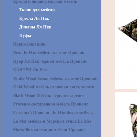
Кресла и диваны мягкая мебель
Ткани для мебели
Кресла Ля Нэж
Диваны Ля Нэж
Пуфы
Парижский шик
Беж Ля Нэж мебель в стиле Прованс
Нуар Ля Нэж чёрная мебель Прованс
КАНТРИ Ля Нэж
White Wood белая мебель в стиле Прованс
Gold Wood мебель слоновая кость золото
Black Wood Мебель чёрная старение
Provence состаренная мебель Прованс
Снежный Прованс Ля Нэж белая мебель
La Mer мебель в Морском стиле La Mer
Marseille коллекция мебели Прованс