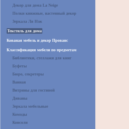
Декор для дома La Neige
Полки книжные, настенный декор
Зеркала Ля Нэж
Текстиль для дома
Кованая мебель и декор Прованс
Классификация мебели по предметам
Библиотеки, стеллажи для книг
Буфеты
Бюро, секретеры
Ванная
Витрины для гостиной
Диваны
Зеркала мебельные
Комоды
Консоли