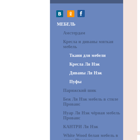
МЕБЕЛЬ
Амстердам
Кресла и диваны мягкая
мебель
Ткани для мебели
Кресла Ля Нэж
Диваны Ля Нэж
Пуфы
Парижский шик
Беж Ля Нэж мебель в стиле
Прованс
Нуар Ля Нэж чёрная мебель
Прованс
КАНТРИ Ля Нэж
White Wood белая мебель в