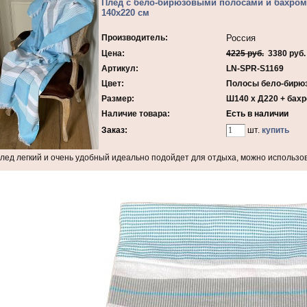
Плед с бело-бирюзовыми полосами и бахромо
140х220 см
Производитель:
Россия
Цена:
4225 руб.
3380 руб.
Артикул:
LN-SPR-S1169
Цвет:
Полосы бело-бирю
Размер:
Ш140 х Д220 + бахр
Наличие товара:
Есть в наличии
Заказ:
шт.
купить
лед легкий и очень удобный идеально подойдет для отдыха, можно использо