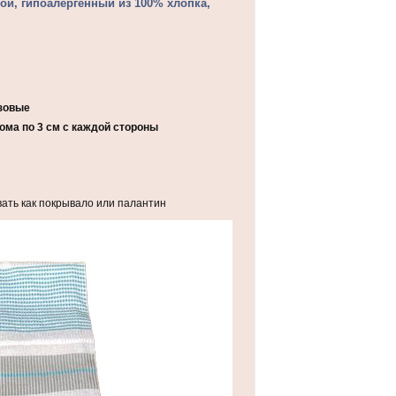
й, гипоалергенный из 100% хлопка,
зовые
ома по 3 см с каждой стороны
вать как покрывало или палантин