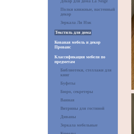
Декор для дома La Neige
Полки книжные, настенный
декор
Зеркала Ля Нэж
Текстиль для дома
Кованая мебель и декор
Прованс
Классификация мебели по
предметам
Библиотеки, стеллажи для
книг
Буфеты
Бюро, секретеры
Ванная
Витрины для гостиной
Диваны
Зеркала мебельные
Комоды