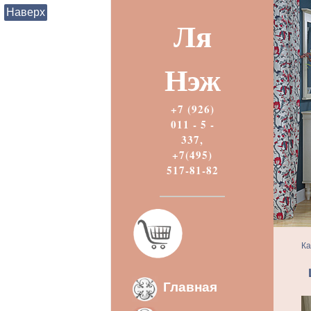
Наверх
Ля
Нэж
+7 (926)
011 - 5 -
337,
+7(495)
517-81-82
Ка
Главная