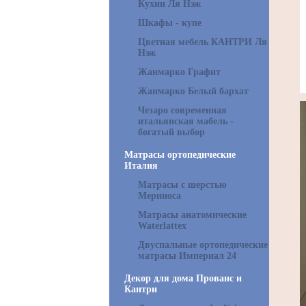
Кухни Ля Нэж
Шкафы - купе
Цветная мебель КАНТРИ Ля
Нэж
Жанмарко Графит
Жанмарко Белый бархат
Чезаро современная
итальянская мабель -
богатый выбор
Матрасы ортопедические
Италия
Матрасы с шерстью
Мериноса
Матрасы анатомические
Waterlattex
Двуспальные ортопедические
матрасы Империал 24
Декор для дома Прованс и
Кантри