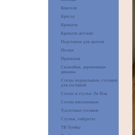
Консоли
Кресла
Кровати
Кровати детские
Подставки для цветов
Полки
Прихожая
Скамейки, деревянные
диваны
Столы журнальные, столики
для гостиной
Столы и стулья Ля Нэж
Столы письменные
Туалетные столики
Стулья, табуреты
ТВ Тумбы