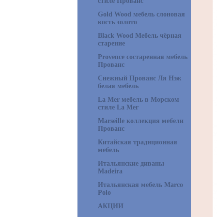
стиле Прованс
Gold Wood мебель слоновая
кость золото
Black Wood Мебель чёрная
старение
Provence состаренная мебель
Прованс
Снежный Прованс Ля Нэж
белая мебель
La Mer мебель в Морском
стиле La Mer
Marseille коллекция мебели
Прованс
Китайская традиционная
мебель
Итальянские диваны
Madeira
Итальянская мебель Marco
Polo
АКЦИИ