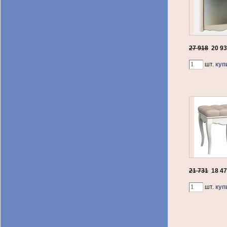
27 918
20 9
шт.
куп
21 731
18 4
шт.
куп