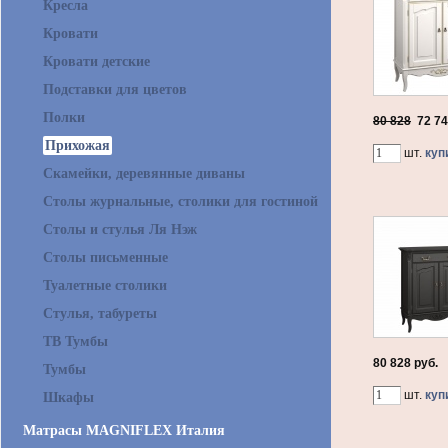
Кресла
Кровати
Кровати детские
Подставки для цветов
Полки
80 828
72 7
Прихожая
шт.
куп
Скамейки, деревянные диваны
Столы журнальные, столики для гостиной
Столы и стулья Ля Нэж
Столы письменные
Туалетные столики
Стулья, табуреты
ТВ Тумбы
80 828 руб.
Тумбы
шт.
куп
Шкафы
Матрасы MAGNIFLEX Италия