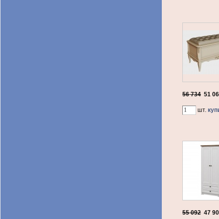
56 734
51 0
шт.
куп
55 092
47 9