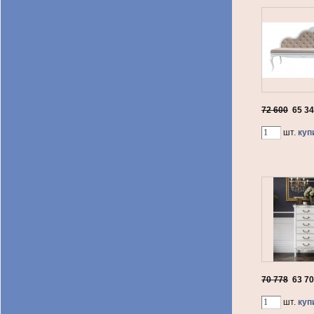
72 600
65 3
шт.
куп
70 778
63 7
шт.
куп