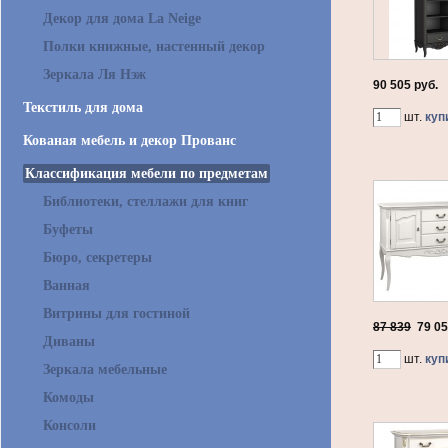
Декор для дома La Neige
Полки книжные, настенный декор
Зеркала Ля Нэж
90 505 руб.
Текстиль для дома
шт.
куп
Кованая мебель и декор Прованс
Классификация мебели по предметам
Библиотеки, стеллажи для книг
Буфеты
Бюро, секретеры
Ванная
Витрины для гостиной
87 839
79 0
Диваны
шт.
куп
Зеркала мебельные
Комоды
Консоли