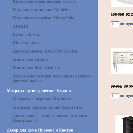
Китайская традиционная мебель
Итальянские диваны Madeira
106 059
92 
Итальянская мебель Marco Polo
шт.
куп
АКЦИИ
Кухни Ля Нэж
Шкафы - купе
Цветная мебель КАНТРИ Ля Нэж
Жанмарко Графит
Жанмарко Белый бархат
Чезаро современная итальянская мабель -
богатый выбор
98 951
89 0
Матрасы ортопедические Италия
шт.
куп
Матрасы с шерстью Мериноса
Матрасы анатомические Waterlattex
Двуспальные ортопедические матрасы
Империал 24
Декор для дома Прованс и Кантри