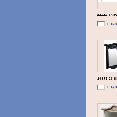
30 418
25 8
шт.
куп
29 872
26 8
шт.
куп