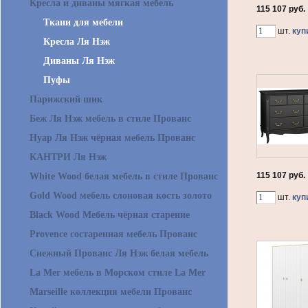
Кресла и диваны мягкая мебель
115 107 руб.
Ткани для мебели
шт.
куп
Кресла Ля Нэж
Диваны Ля Нэж
Пуфы
Парижский шик
Беж Ля Нэж мебель в стиле Прованс
Нуар Ля Нэж чёрная мебель Прованс
КАНТРИ Ля Нэж
115 107 руб.
White Wood белая мебель в стиле Прованс
Gold Wood мебель слоновая кость золото
шт.
куп
Black Wood Мебель чёрная старение
Provence состаренная мебель Прованс
Снежный Прованс Ля Нэж белая мебель
La Mer мебель в Морском стиле La Mer
Marseille коллекция мебели Прованс