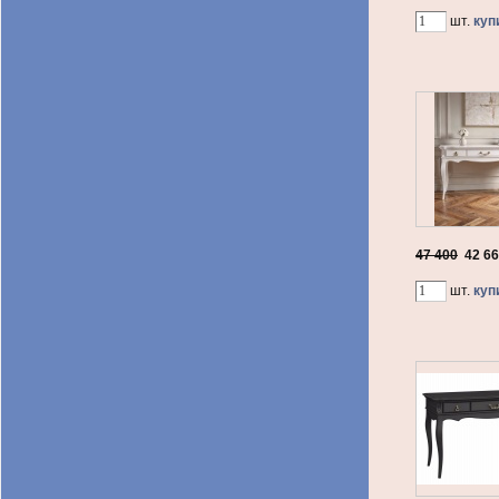
шт.
куп
47 400
42 6
шт.
куп