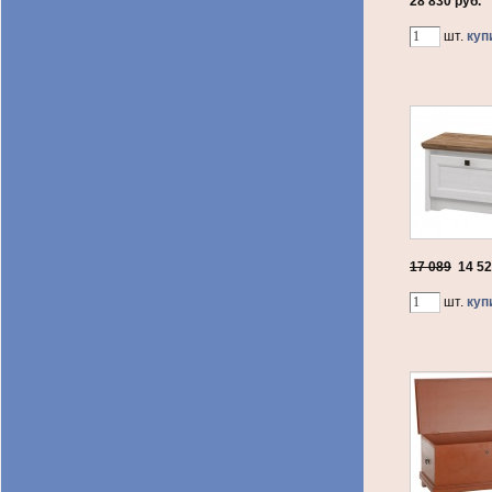
28 830 руб.
шт.
куп
17 089
14 5
шт.
куп