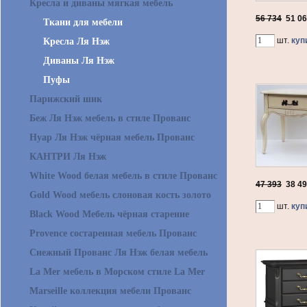
Кресла и диваны мягкая мебель
56 734
51 0
Ткани для мебели
шт.
куп
Кресла Ля Нэж
Диваны Ля Нэж
Пуфы
Парижский шик
Беж Ля Нэж мебель в стиле Прованс
Нуар Ля Нэж чёрная мебель Прованс
КАНТРИ Ля Нэж
White Wood белая мебель в стиле Прованс
47 393
38 4
Gold Wood мебель слоновая кость золото
шт.
куп
Black Wood Мебель чёрная старение
Provence состаренная мебель Прованс
Снежный Прованс Ля Нэж белая мебель
La Mer мебель в Морском стиле La Mer
Marseille коллекция мебели Прованс