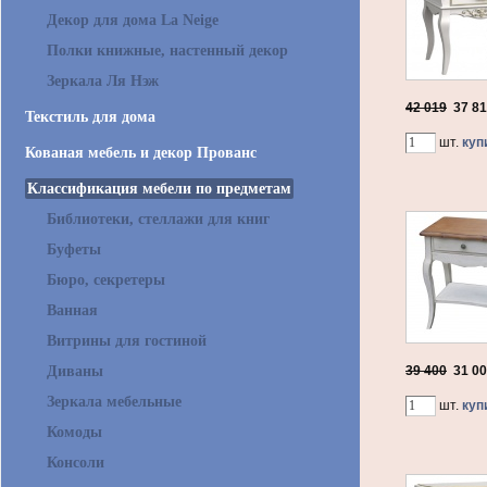
Декор для дома La Neige
Полки книжные, настенный декор
Зеркала Ля Нэж
42 019
37 8
Текстиль для дома
шт.
куп
Кованая мебель и декор Прованс
Классификация мебели по предметам
Библиотеки, стеллажи для книг
Буфеты
Бюро, секретеры
Ванная
Витрины для гостиной
Диваны
39 400
31 0
Зеркала мебельные
шт.
куп
Комоды
Консоли