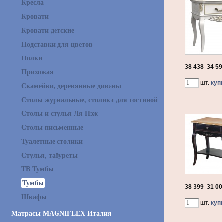
Кресла
Кровати
Кровати детские
Подставки для цветов
Полки
38 438
34 5
Прихожая
шт.
куп
Скамейки, деревянные диваны
Столы журнальные, столики для гостиной
Столы и стулья Ля Нэж
Столы письменные
Туалетные столики
Стулья, табуреты
ТВ Тумбы
Тумбы
38 399
31 0
Шкафы
шт.
куп
Матрасы MAGNIFLEX Италия