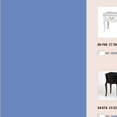
35 700
27 8
шт.
куп
34 674
24 8
шт.
куп