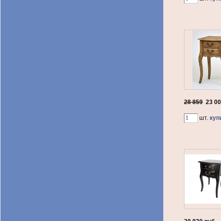
28 859
23 0
шт.
куп