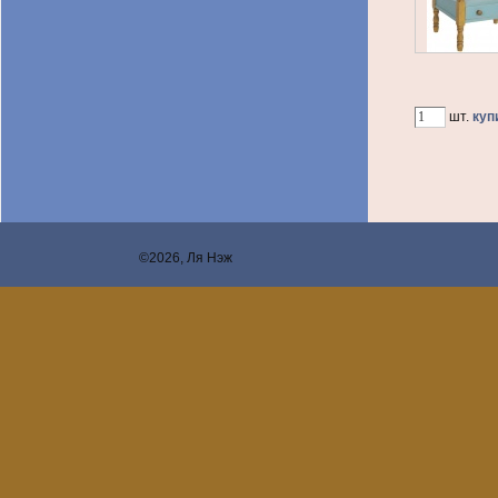
шт.
куп
©2026, Ля Нэж