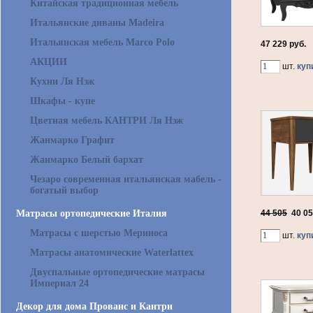
Китайская традиционная мебель
Итальянские диваны Madeira
Итальянская мебель Marco Polo
47 229 руб.
АКЦИИ
шт.
куп
Кухни Ля Нэж
Шкафы - купе
Цветная мебель КАНТРИ Ля Нэж
Жанмарко Графит
Жанмарко Белый бархат
Чезаро современная итальянская мабель -
богатый выбор
Матрасы ортопедические Италия
44 505
40 0
Матрасы с шерстью Мериноса
шт.
куп
Матрасы анатомические Waterlattex
Двуспальные ортопедические матрасы
Империал 24
Декор для дома Прованс и Кантри