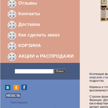
Отзывы
Контакты
Доставка
Как сделать заказ
КОРЗИНА
АКЦИИ и РАСПРОДАЖИ
Коллекция в
морском сти
подростка.
Каркасы и то
высококачест
МЕБЕЛЬ
Строгие фор
Франции. Доп
Амстердам
как в кварти
делает данну