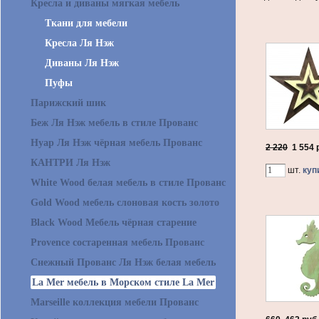
Кресла и диваны мягкая мебель
Ткани для мебели
Кресла Ля Нэж
Диваны Ля Нэж
Пуфы
Парижский шик
Беж Ля Нэж мебель в стиле Прованс
Нуар Ля Нэж чёрная мебель Прованс
2 220
1 554
р
КАНТРИ Ля Нэж
шт.
куп
White Wood белая мебель в стиле Прованс
Gold Wood мебель слоновая кость золото
Black Wood Мебель чёрная старение
Provence состаренная мебель Прованс
Снежный Прованс Ля Нэж белая мебель
La Mer мебель в Морском стиле La Mer
Marseille коллекция мебели Прованс