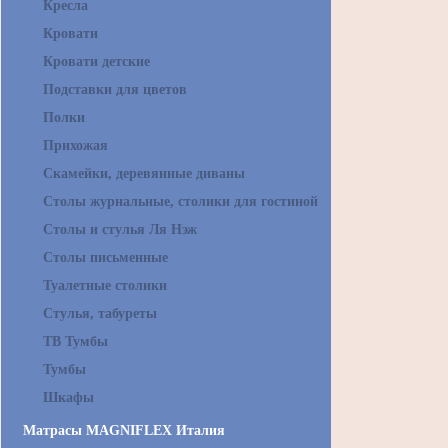
Кресла
Кровати
Кровати детские
Подставки для цветов
Полки
Прихожая
Скамейки, деревянные диваны
Столы журнальные, столики для гостиной
Столы и стулья Ля Нэж
Столы письменные
Туалетные столики
Стулья, табуреты
ТВ Тумбы
Тумбы
Шкафы
Матрасы MAGNIFLEX Италия