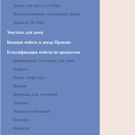
Декор для дома La Neige
Полки книжные, настенный декор
Зеркала Ля Нэж
Текстиль для дома
Кованая мебель и декор Прованс
Классификация мебели по предметам
Библиотеки, стеллажи для книг
Буфеты
Бюро, секретеры
Ванная
Витрины для гостиной
Диваны
Зеркала мебельные
Комоды
Консоли