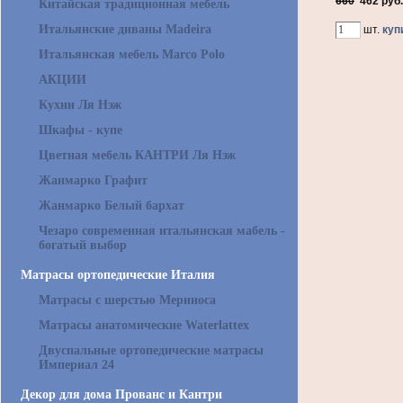
660
462
руб.
Китайская традиционная мебель
Итальянские диваны Madeira
шт.
куп
Итальянская мебель Marco Polo
АКЦИИ
Кухни Ля Нэж
Шкафы - купе
Цветная мебель КАНТРИ Ля Нэж
Жанмарко Графит
Жанмарко Белый бархат
Чезаро современная итальянская мабель -
богатый выбор
Матрасы ортопедические Италия
Матрасы с шерстью Мериноса
Матрасы анатомические Waterlattex
Двуспальные ортопедические матрасы
Империал 24
Декор для дома Прованс и Кантри