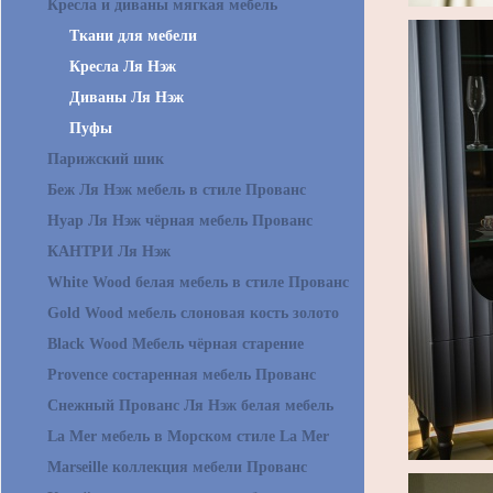
Кресла и диваны мягкая мебель
Ткани для мебели
Кресла Ля Нэж
Диваны Ля Нэж
Пуфы
Парижский шик
Беж Ля Нэж мебель в стиле Прованс
Нуар Ля Нэж чёрная мебель Прованс
КАНТРИ Ля Нэж
White Wood белая мебель в стиле Прованс
Gold Wood мебель слоновая кость золото
Black Wood Мебель чёрная старение
Provence состаренная мебель Прованс
Снежный Прованс Ля Нэж белая мебель
La Mer мебель в Морском стиле La Mer
Marseille коллекция мебели Прованс