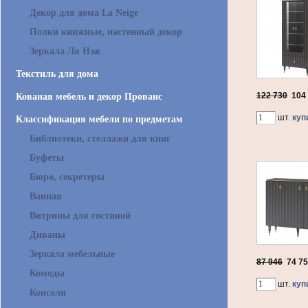
Декор для дома La Neige
Полки книжные, настенный декор
Зеркала Ля Нэж
Текстиль для дома
122 730
104
Кованая мебель и декор Прованс
шт.
куп
Классификация мебели по предметам
Библиотеки, стеллажи для книг
Буфеты
Бюро, секретеры
Ванная
Витрины для гостиной
Диваны
Зеркала мебельные
87 946
74 7
Комоды
шт.
куп
Консоли