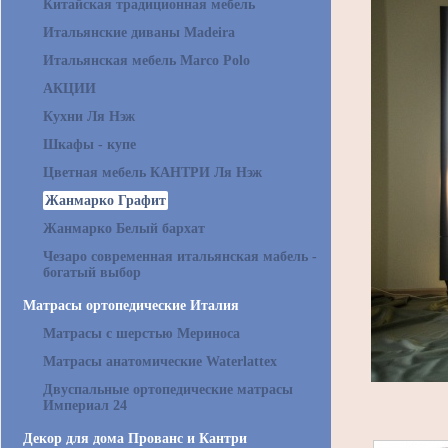
Китайская традиционная мебель
Итальянские диваны Madeira
Итальянская мебель Marco Polo
АКЦИИ
Кухни Ля Нэж
Шкафы - купе
Цветная мебель КАНТРИ Ля Нэж
Жанмарко Графит
Жанмарко Белый бархат
Чезаро современная итальянская мабель -
богатый выбор
Матрасы ортопедические Италия
Матрасы с шерстью Мериноса
Матрасы анатомические Waterlattex
Двуспальные ортопедические матрасы
Империал 24
Декор для дома Прованс и Кантри