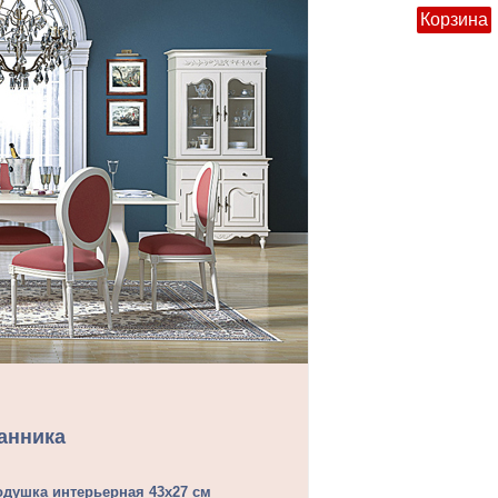
Корзина
анника
одушка интерьерная 43х27 см