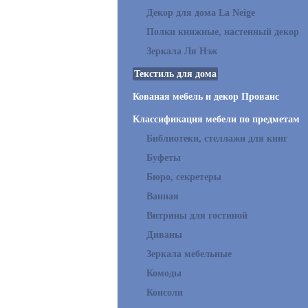
Декор для дома La Neige
Полки книжные, настенный декор
Зеркала Ля Нэж
Текстиль для дома
Кованая мебель и декор Прованс
Классификация мебели по предметам
Библиотеки, стеллажи для книг
Буфеты
Бюро, секретеры
Ванная
Витрины для гостиной
Диваны
Зеркала мебельные
Комоды
Консоли