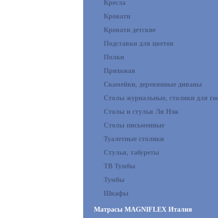
Кресла
Кровати
Кровати детские
Подставки для цветов
Полки
Прихожая
Скамейки, деревянные диваны
Столы журнальные, столики для го
Столы и стулья Ля Нэж
Столы письменные
Туалетные столики
Стулья, табуреты
ТВ Тумбы
Тумбы
Шкафы
Матрасы MAGNIFLEX Италия