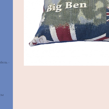
бель -
асы