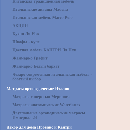
Китайская традиционная мебель
Итальянские диваны Madeira
Итальянская мебель Marco Polo
АКЦИИ
Кухни Ля Нэж
Шкафы - купе
Цветная мебель КАНТРИ Ля Нэж
Жанмарко Графит
Жанмарко Белый бархат
Чезаро современная итальянская мабель -
богатый выбор
Матрасы ортопедические Италия
Матрасы с шерстью Мериноса
Матрасы анатомические Waterlattex
Двуспальные ортопедические матрасы
Империал 24
Декор для дома Прованс и Кантри