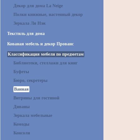
Декор для дома La Neige
Полки книжные, настенный декор
Зеркала Ля Нэж
Текстиль для дома
Кованая мебель и декор Прованс
Классификация мебели по предметам
Библиотеки, стеллажи для книг
Буфеты
Бюро, секретеры
Ванная
Витрины для гостиной
Диваны
Зеркала мебельные
Комоды
Консоли