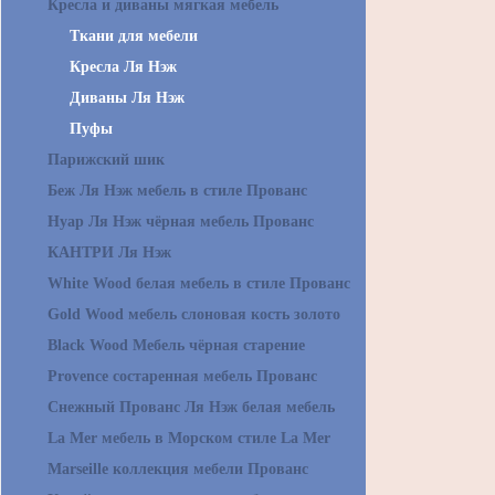
Кресла и диваны мягкая мебель
Ткани для мебели
Кресла Ля Нэж
Диваны Ля Нэж
Пуфы
Парижский шик
Беж Ля Нэж мебель в стиле Прованс
Нуар Ля Нэж чёрная мебель Прованс
КАНТРИ Ля Нэж
White Wood белая мебель в стиле Прованс
Gold Wood мебель слоновая кость золото
Black Wood Мебель чёрная старение
Provence состаренная мебель Прованс
Снежный Прованс Ля Нэж белая мебель
La Mer мебель в Морском стиле La Mer
Marseille коллекция мебели Прованс