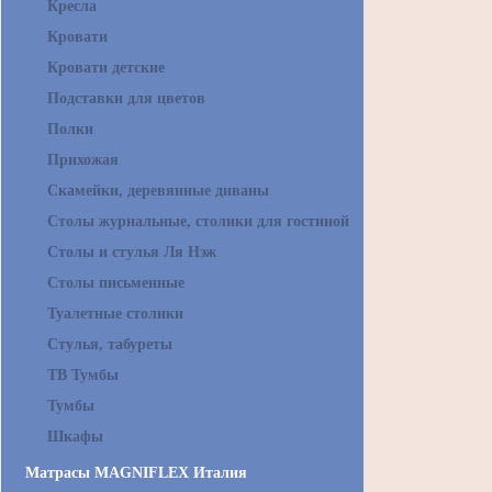
Кресла
Кровати
Кровати детские
Подставки для цветов
Полки
Прихожая
Скамейки, деревянные диваны
Столы журнальные, столики для гостиной
Столы и стулья Ля Нэж
Столы письменные
Туалетные столики
Стулья, табуреты
ТВ Тумбы
Тумбы
Шкафы
Матрасы MAGNIFLEX Италия