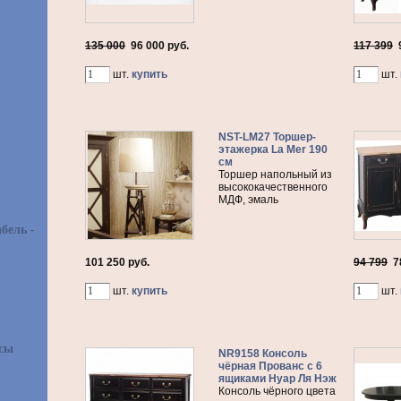
135 000
96 000
руб.
117 399
шт.
купить
шт.
NST-LM27 Торшер-
этажерка La Mer 190
см
Торшер напольный из
высококачественного
МДФ, эмаль
бель -
101 250 руб.
94 799
7
шт.
купить
шт.
асы
NR9158 Консоль
чёрная Прованс с 6
ящиками Нуар Ля Нэж
Консоль чёрного цвета