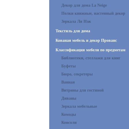
Декор для дома La Neige
Полки книжные, настенный декор
Зеркала Ля Нэж
Текстиль для дома
Кованая мебель и декор Прованс
Классификация мебели по предметам
Библиотеки, стеллажи для книг
Буфеты
Бюро, секретеры
Ванная
Витрины для гостиной
Диваны
Зеркала мебельные
Комоды
Консоли