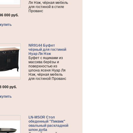
Ля Нэж, чёрная мебель
для гостиной в стиле
Прованс
96 000
руб.
купить
NR9144 Буфет
чёрный для гостиной
Нуар Ля Нэж
Буфет с ящиками из
массива берёзы и
поверхностью из
шпона ясеня Нуар Ля
Нэж, чёрная мебель
для гостиной Прованс
8 000
руб.
купить
LN-MSOR Стол
обеденный "Пиквик"
овальный раскладной
шпон дуба