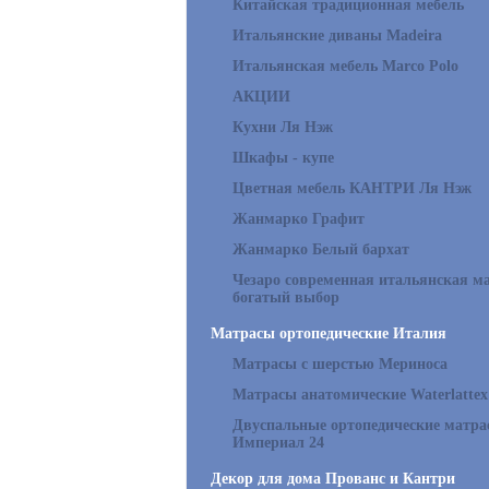
Китайская традиционная мебель
Итальянские диваны Madeira
Итальянская мебель Marco Polo
АКЦИИ
Кухни Ля Нэж
Шкафы - купе
Цветная мебель КАНТРИ Ля Нэж
Жанмарко Графит
Жанмарко Белый бархат
Чезаро современная итальянская ма
богатый выбор
Матрасы ортопедические Италия
Матрасы с шерстью Мериноса
Матрасы анатомические Waterlattex
Двуспальные ортопедические матр
Империал 24
Декор для дома Прованс и Кантри