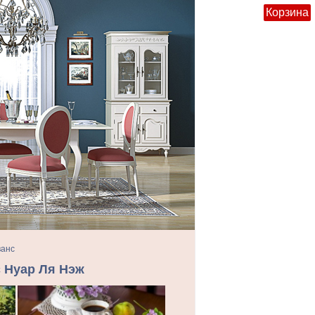
Корзина
ванс
 Нуар Ля Нэж