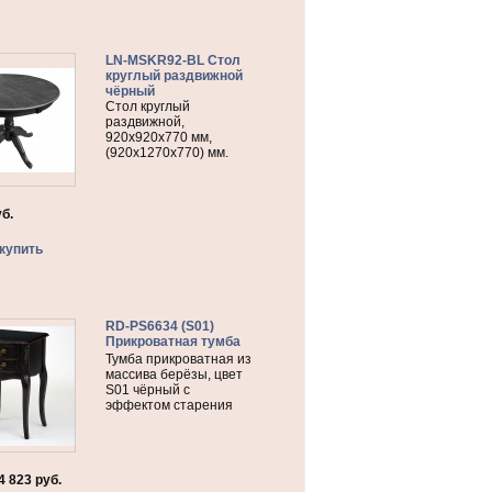
LN-MSKR92-BL Стол
круглый раздвижной
чёрный
Стол круглый
раздвижной,
920х920х770 мм,
(920х1270х770) мм.
уб.
купить
RD-PS6634 (S01)
Прикроватная тумба
Тумба прикроватная из
массива берёзы, цвет
S01 чёрный с
эффектом старения
4 823
руб.