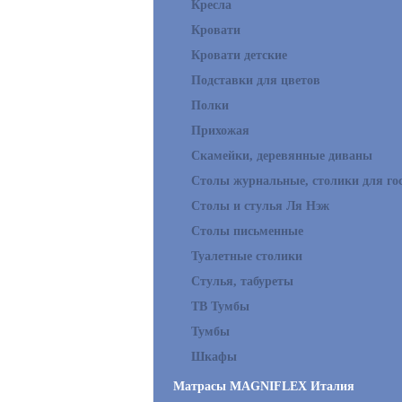
Кресла
Кровати
Кровати детские
Подставки для цветов
Полки
Прихожая
Скамейки, деревянные диваны
Столы журнальные, столики для го
Столы и стулья Ля Нэж
Столы письменные
Туалетные столики
Стулья, табуреты
ТВ Тумбы
Тумбы
Шкафы
Матрасы MAGNIFLEX Италия