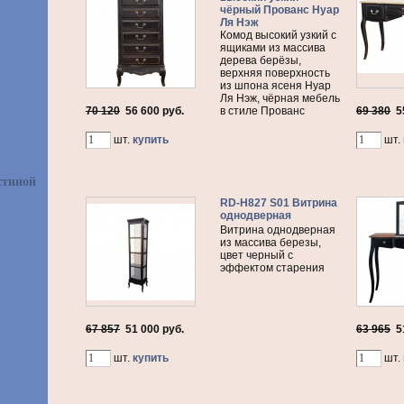
чёрный Прованс Нуар
Ля Нэж
Комод высокий узкий с
ящиками из массива
дерева берёзы,
верхняя поверхность
из шпона ясеня Нуар
Ля Нэж, чёрная мебель
70 120
56 600
руб.
в стиле Прованс
69 380
5
шт.
купить
шт.
стиной
RD-H827 S01 Витрина
однодверная
Витрина однодверная
из массива березы,
цвет черный с
эффектом старения
67 857
51 000
руб.
63 965
5
шт.
купить
шт.