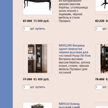
из натурального
дерева (массив
берёзы, столешница
шпон ясеня) с
ящиками, чёрная
мебель в стиле
87 400
71 000
руб.
Прованс
83 235
6
шт.
купить
шт.
NR9119R Витрина
одностворчатая
чёрная высокая для
гостиной Нуар Ля Нэж
Витрина высокая,
массив берёзы, шпона
ясеня, стекло, чёрная
мебель Прованс для
гостиной
77 200
61 400
руб.
75 880
6
шт.
купить
шт.
NR9114 Комод
высокий узкий