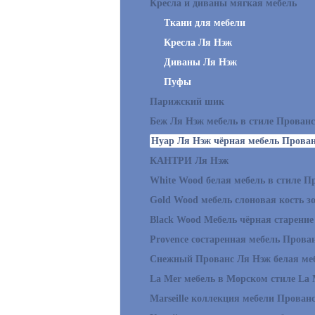
Кресла и диваны мягкая мебель
Ткани для мебели
Кресла Ля Нэж
Диваны Ля Нэж
Пуфы
Парижский шик
Беж Ля Нэж мебель в стиле Прованс
Нуар Ля Нэж чёрная мебель Прова
КАНТРИ Ля Нэж
White Wood белая мебель в стиле П
Gold Wood мебель слоновая кость з
Black Wood Мебель чёрная старение
Provence состаренная мебель Прова
Снежный Прованс Ля Нэж белая ме
La Mer мебель в Морском стиле La 
Marseille коллекция мебели Прован