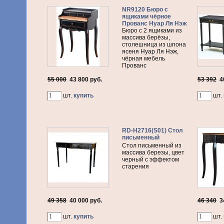
NR9120 Бюро с
ящиками чёрное
Прованс Нуар Ля Нэж
Бюро с 2 ящиками из
массива берёзы,
столешница из шпона
ясеня Нуар Ля Нэж,
чёрная мебель
Прованс
55 000
43 800
руб.
53 392
4
шт.
купить
шт.
RD-H2716(S01) Стол
письменный
Стол письменный из
массива березы, цвет
черный с эффектом
старения
49 358
40 000
руб.
46 340
3
шт.
купить
шт.