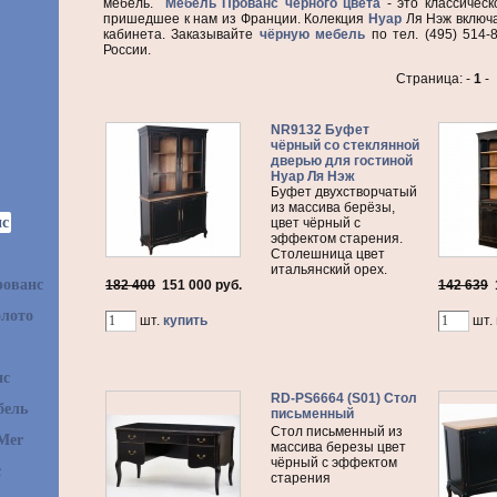
мебель.
Мебель Прованс чёрного цвета
- это классическ
пришедшее к нам из Франции. Колекция
Нуар
Ля Нэж включа
кабинета. Заказывайте
чёрную мебель
по тел. (495) 514-
России.
Страница: -
1
-
NR9132 Буфет
чёрный со стеклянной
дверью для гостиной
Нуар Ля Нэж
Буфет двухстворчатый
из массива берёзы,
нс
цвет чёрный с
эффектом старения.
Столешница цвет
итальянский орех.
рованс
182 400
151 000
руб.
142 639
олото
шт.
купить
шт.
нс
RD-PS6664 (S01) Стол
бель
письменный
Стол письменный из
Mer
массива березы цвет
чёрный с эффектом
с
старения