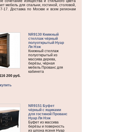
ое сочетание изящества и стильного цвета
ет мебель для спальни, гостиной, столовой,
87-17. Доставка по Москве и всем регионам
NR9130 Книжный
стеллаж чёрный
полуоткрытый Нуар
Ля Нэж
Книжный стеллаж
полуоткрытый из
массива дерева,
берёзы, чёрная
мебель Прованс для
кабинета
116 200
руб.
купить
NR9151 Буфет
чёрный с ящиками
для гостиной Прованс
Нуар Ля Нэж
Буфет из массива
берёзы и поверность
из шпона ясеня Нуар