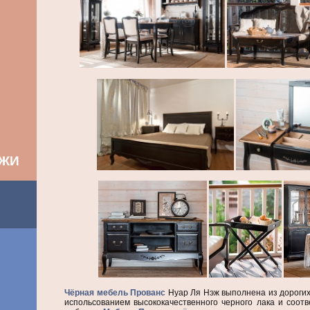
АЖИ
Чёрная мебель Прованс
Нуар Ля Нэж выполнена из дорогих 
испольсованием высококачественного черного лака и соотв