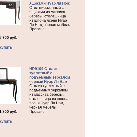
ящиками Нуар Ля Нэж
Стол письменный с
ящиками из массива
берёзы, столешница
из шпона ясеня Нуар
Ля Нэж, чёрная мебель
Прованс
5 700
руб.
купить
NR9109 Столик
туалетный с
подъемным зеркалом
чёрный Нуар Ля Нэж
Столик туалетный с
подъемным зеркалом
из массива берёзы,
столешница из шпона
ясеня Нуар Ля Нэж,
чёрная мебель
1 800
руб.
Прованс
купить