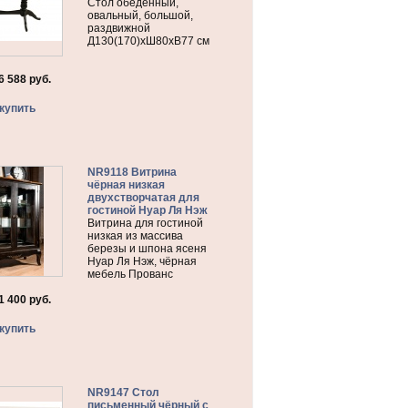
Стол обеденный,
овальный, большой,
раздвижной
Д130(170)хШ80хВ77 см
6 588
руб.
купить
NR9118 Витрина
чёрная низкая
двухстворчатая для
гостиной Нуар Ля Нэж
Витрина для гостиной
низкая из массива
березы и шпона ясеня
Нуар Ля Нэж, чёрная
мебель Прованс
1 400
руб.
купить
NR9147 Стол
письменный чёрный с