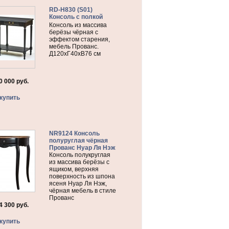
RD-H830 (S01)
Консоль с полкой
Консоль из массива
берёзы чёрная с
эффектом старения,
мебель Прованс.
Д120xГ40xВ76 см
0 000
руб.
купить
NR9124 Консоль
полуруглая чёрная
Прованс Нуар Ля Нэж
Консоль полукруглая
из массива берёзы с
ящиком, верхняя
поверхность из шпона
ясеня Нуар Ля Нэж,
чёрная мебель в стиле
Прованс
4 300
руб.
купить