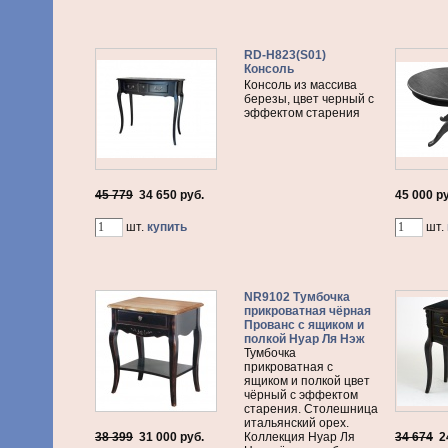
RD-H823(S01)
Консоль
Консоль из массива
березы, цвет черный с
эффектом старения
45 779
34 650
руб.
45 000 р
шт.
купить
шт.
NR9102 Тумбочка
прикроватная чёрная
Прованс с ящиком и
полкой Нуар Ля Нэж
Тумбочка
прикроватная с
ящиком и полкой цвет
чёрный с эффектом
старения. Столешница
итальянский орех.
38 399
31 000
руб.
Коллекция Нуар Ля
34 674
2