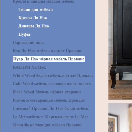
Кресла и диваны мягкая мебель
Ткани для мебели
Кресла Ля Нэж
Диваны Ля Нэж
Пуфы
Парижский шик
Беж Ля Нэж мебель в стиле Прованс
Нуар Ля Нэж чёрная мебель Прованс
КАНТРИ Ля Нэж
White Wood белая мебель в стиле Прованс
Gold Wood мебель слоновая кость золото
Black Wood Мебель чёрная старение
Provence состаренная мебель Прованс
Снежный Прованс Ля Нэж белая мебель
La Mer мебель в Морском стиле La Mer
Marseille коллекция мебели Прованс