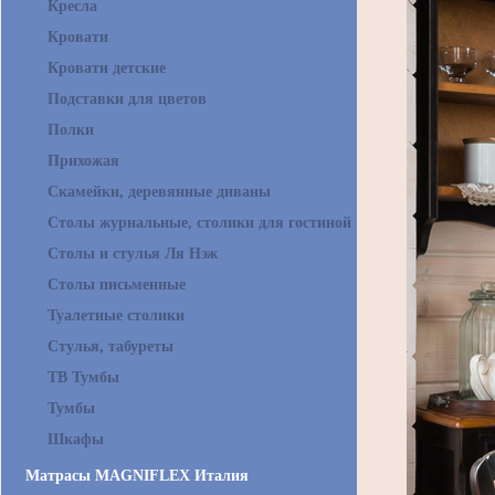
Кресла
Кровати
Кровати детские
Подставки для цветов
Полки
Прихожая
Скамейки, деревянные диваны
Столы журнальные, столики для гостиной
Столы и стулья Ля Нэж
Столы письменные
Туалетные столики
Стулья, табуреты
ТВ Тумбы
Тумбы
Шкафы
Матрасы MAGNIFLEX Италия