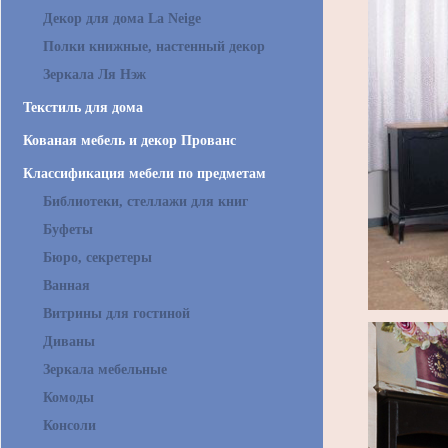
Декор для дома La Neige
Полки книжные, настенный декор
Зеркала Ля Нэж
Текстиль для дома
Кованая мебель и декор Прованс
Классификация мебели по предметам
Библиотеки, стеллажи для книг
Буфеты
Бюро, секретеры
Ванная
Витрины для гостиной
Диваны
Зеркала мебельные
Комоды
Консоли