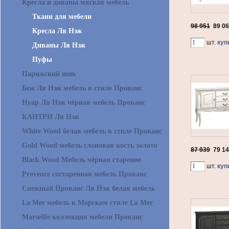
Кресла и диваны мягкая мебель
Ткани для мебели
98 951
89 0
Кресла Ля Нэж
шт.
куп
Диваны Ля Нэж
Пуфы
Парижский шик
Беж Ля Нэж мебель в стиле Прованс
Нуар Ля Нэж чёрная мебель Прованс
КАНТРИ Ля Нэж
White Wood белая мебель в стиле Прованс
Gold Wood мебель слоновая кость золото
87 939
79 1
Black Wood Мебель чёрная старение
шт.
куп
Provence состаренная мебель Прованс
Снежный Прованс Ля Нэж белая мебель
La Mer мебель в Морском стиле La Mer
Marseille коллекция мебели Прованс