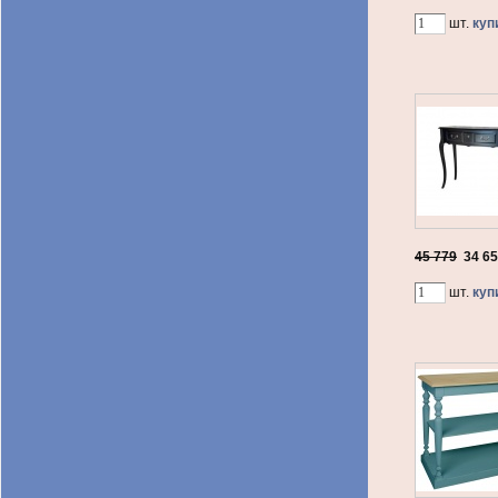
шт.
куп
45 779
34 6
шт.
куп