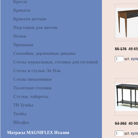
Кресла
Кровати
Кровати детские
Подставки для цветов
Полки
Прихожая
55 176
49 6
Скамейки, деревянные диваны
шт.
куп
Столы журнальные, столики для гостиной
Столы и стулья Ля Нэж
Столы письменные
Туалетные столики
Стулья, табуреты
ТВ Тумбы
Тумбы
Шкафы
53 392
40 0
Матрасы MAGNIFLEX Италия
шт.
куп