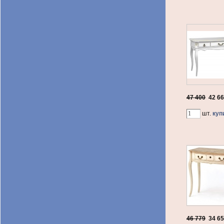
47 400
42 6
шт.
куп
46 779
34 6