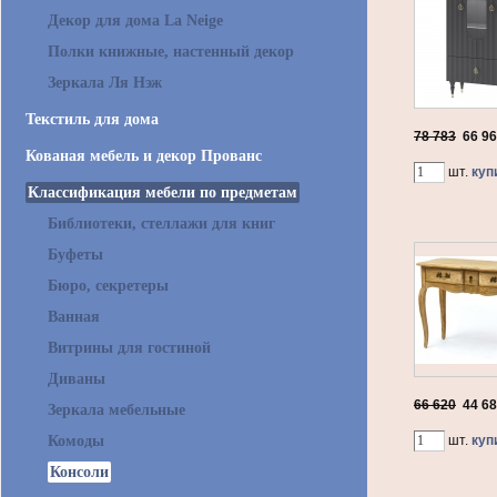
Декор для дома La Neige
Полки книжные, настенный декор
Зеркала Ля Нэж
Текстиль для дома
78 783
66 9
Кованая мебель и декор Прованс
шт.
куп
Классификация мебели по предметам
Библиотеки, стеллажи для книг
Буфеты
Бюро, секретеры
Ванная
Витрины для гостиной
Диваны
66 620
44 6
Зеркала мебельные
Комоды
шт.
куп
Консоли