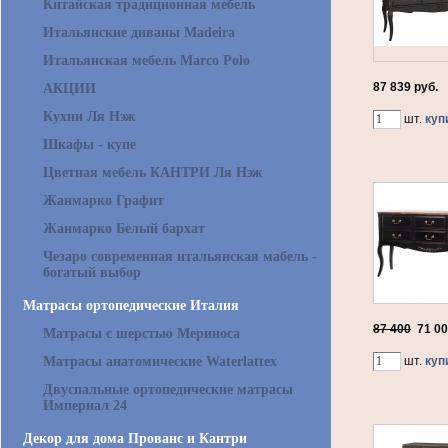
Китайская традиционная мебель
Итальянские диваны Madeira
Итальянская мебель Marco Polo
87 839 руб.
АКЦИИ
Кухни Ля Нэж
шт.
куп
Шкафы - купе
Цветная мебель КАНТРИ Ля Нэж
Жанмарко Графит
Жанмарко Белый бархат
Чезаро современная итальянская мабель -
богатый выбор
Матрасы ортопедические Италия
87 400
71 0
Матрасы с шерстью Мериноса
Матрасы анатомические Waterlattex
шт.
куп
Двуспальные ортопедические матрасы
Империал 24
Декор для дома Прованс и Кантри