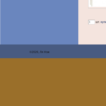
шт.
куп
©2026, Ля Нэж