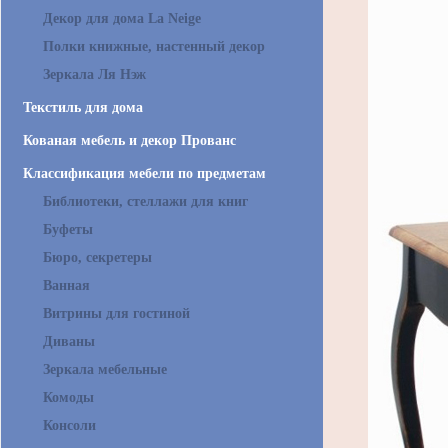
Декор для дома La Neige
Полки книжные, настенный декор
Зеркала Ля Нэж
Текстиль для дома
Кованая мебель и декор Прованс
Классификация мебели по предметам
Библиотеки, стеллажи для книг
Буфеты
Бюро, секретеры
Ванная
Витрины для гостиной
Диваны
Зеркала мебельные
Комоды
Консоли