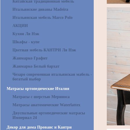
Китайская традиционная мебель
Итальянские диваны Madeira
Итальянская мебель Marco Polo
АКЦИИ
Кухни Ля Нэж
Шкафы - купе
Цветная мебель КАНТРИ Ля Нэж
Жанмарко Графит
Жанмарко Белый бархат
Чезаро современная итальянская мабель -
богатый выбор
Матрасы ортопедические Италия
Матрасы с шерстью Мериноса
Матрасы анатомические Waterlattex
Двуспальные ортопедические матрасы
Империал 24
Декор для дома Прованс и Кантри