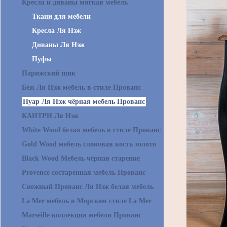
Кресла и диваны мягкая мебель
Ткани для мебели
Кресла Ля Нэж
Диваны Ля Нэж
Пуфы
Парижский шик
Беж Ля Нэж мебель в стиле Прованс
Нуар Ля Нэж чёрная мебель Прованс
КАНТРИ Ля Нэж
White Wood белая мебель в стиле Прованс
Gold Wood мебель слоновая кость золото
Black Wood Мебель чёрная старение
Provence состаренная мебель Прованс
Снежный Прованс Ля Нэж белая мебель
La Mer мебель в Морском стиле La Mer
Marseille коллекция мебели Прованс