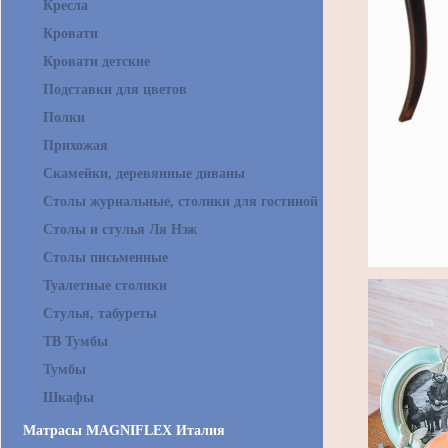
Кресла
Кровати
Кровати детские
Подставки для цветов
Полки
Прихожая
Скамейки, деревянные диваны
Столы журнальные, столики для гостиной
Столы и стулья Ля Нэж
Столы письменные
Туалетные столики
Стулья, табуреты
ТВ Тумбы
Тумбы
Шкафы
Матрасы MAGNIFLEX Италия