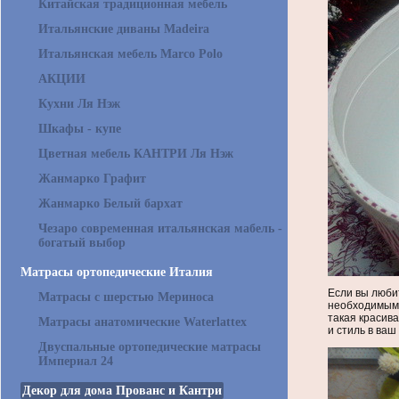
Китайская традиционная мебель
Итальянские диваны Madeira
Итальянская мебель Marco Polo
АКЦИИ
Кухни Ля Нэж
Шкафы - купе
Цветная мебель КАНТРИ Ля Нэж
Жанмарко Графит
Жанмарко Белый бархат
Чезаро современная итальянская мабель -
богатый выбор
Матрасы ортопедические Италия
Если вы любит
Матрасы с шерстью Мериноса
необходимым 
такая красива
Матрасы анатомические Waterlattex
и стиль в ваш
Двуспальные ортопедические матрасы
Империал 24
Декор для дома Прованс и Кантри