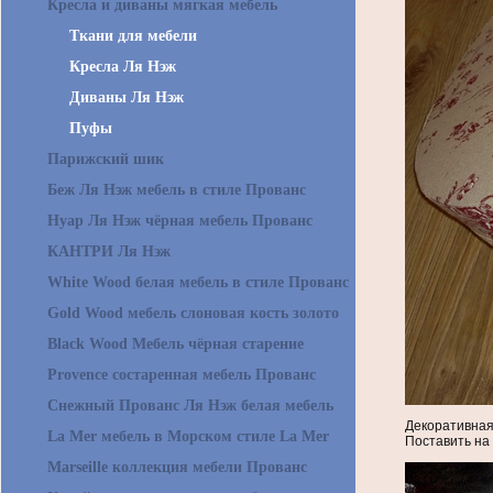
Кресла и диваны мягкая мебель
Ткани для мебели
Кресла Ля Нэж
Диваны Ля Нэж
Пуфы
Парижский шик
Беж Ля Нэж мебель в стиле Прованс
Нуар Ля Нэж чёрная мебель Прованс
КАНТРИ Ля Нэж
White Wood белая мебель в стиле Прованс
Gold Wood мебель слоновая кость золото
Black Wood Мебель чёрная старение
Provence состаренная мебель Прованс
Снежный Прованс Ля Нэж белая мебель
Декоративная
La Mer мебель в Морском стиле La Mer
Поставить на
Marseille коллекция мебели Прованс