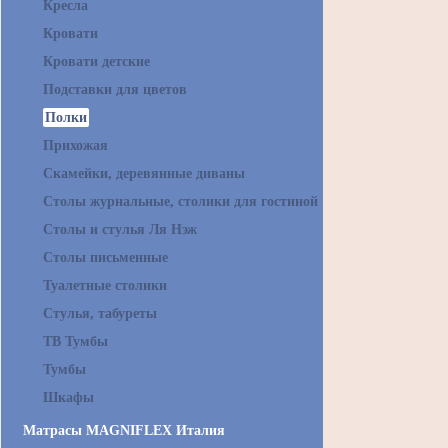
Кресла
Кровати
Кровати детские
Подставки для цветов
Полки
Прихожая
Скамейки, деревянные диваны
Столы журнальные, столики для гостиной
Столы и стулья Ля Нэж
Столы письменные
Туалетные столики
Стулья, табуреты
ТВ Тумбы
Тумбы
Шкафы
Матрасы MAGNIFLEX Италия