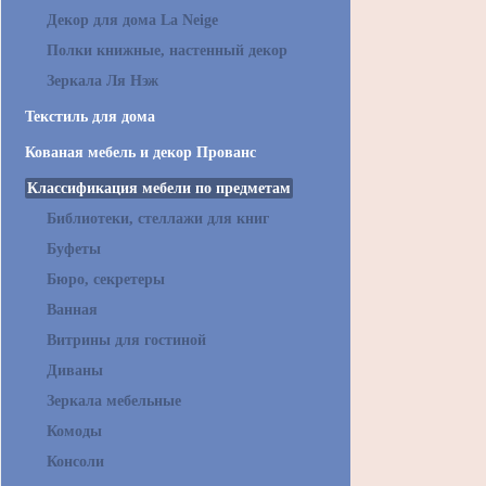
Декор для дома La Neige
Полки книжные, настенный декор
Зеркала Ля Нэж
Текстиль для дома
Кованая мебель и декор Прованс
Классификация мебели по предметам
Библиотеки, стеллажи для книг
Буфеты
Бюро, секретеры
Ванная
Витрины для гостиной
Диваны
Зеркала мебельные
Комоды
Консоли