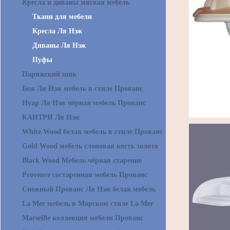
Кресла и диваны мягкая мебель
Ткани для мебели
Кресла Ля Нэж
Диваны Ля Нэж
Пуфы
Парижский шик
Беж Ля Нэж мебель в стиле Прованс
Нуар Ля Нэж чёрная мебель Прованс
КАНТРИ Ля Нэж
White Wood белая мебель в стиле Прованс
Gold Wood мебель слоновая кость золото
Black Wood Мебель чёрная старение
Provence состаренная мебель Прованс
Снежный Прованс Ля Нэж белая мебель
La Mer мебель в Морском стиле La Mer
Marseille коллекция мебели Прованс