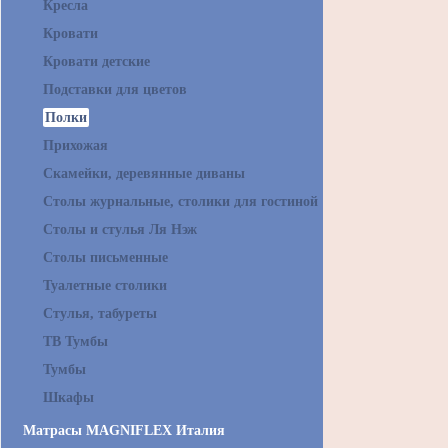
Кресла
Кровати
Кровати детские
Подставки для цветов
Полки
Прихожая
Скамейки, деревянные диваны
Столы журнальные, столики для гостиной
Столы и стулья Ля Нэж
Столы письменные
Туалетные столики
Стулья, табуреты
ТВ Тумбы
Тумбы
Шкафы
Матрасы MAGNIFLEX Италия