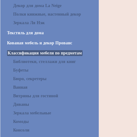
Декор для дома La Neige
Полки книжные, настенный декор
Зеркала Ля Нэж
Текстиль для дома
Кованая мебель и декор Прованс
Классификация мебели по предметам
Библиотеки, стеллажи для книг
Буфеты
Бюро, секретеры
Ванная
Витрины для гостиной
Диваны
Зеркала мебельные
Комоды
Консоли