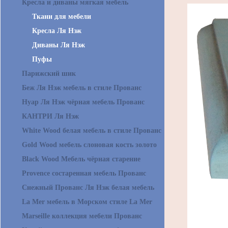
Кресла и диваны мягкая мебель
Ткани для мебели
Кресла Ля Нэж
Диваны Ля Нэж
Пуфы
Парижский шик
Беж Ля Нэж мебель в стиле Прованс
Нуар Ля Нэж чёрная мебель Прованс
КАНТРИ Ля Нэж
White Wood белая мебель в стиле Прованс
Gold Wood мебель слоновая кость золото
Black Wood Мебель чёрная старение
Provence состаренная мебель Прованс
Снежный Прованс Ля Нэж белая мебель
La Mer мебель в Морском стиле La Mer
Marseille коллекция мебели Прованс