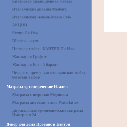
Китайская традиционная мебель
Итальянские диваны Madeira
Итальянская мебель Marco Polo
АКЦИИ
Кухни Ля Нэж
Шкафы - купе
Цветная мебель КАНТРИ Ля Нэж
Жанмарко Графит
Жанмарко Белый бархат
Чезаро современная итальянская мабель -
богатый выбор
Матрасы ортопедические Италия
Матрасы с шерстью Мериноса
Матрасы анатомические Waterlattex
Двуспальные ортопедические матрасы
Империал 24
Декор для дома Прованс и Кантри