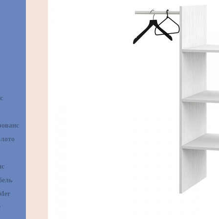
с
рованс
олото
нс
бель
Mer
с