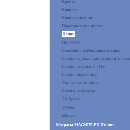
Кресла
Кровати
Кровати детские
Подставки для цветов
Полки
Прихожая
Скамейки, деревянные диваны
Столы журнальные, столики для го
Столы и стулья Ля Нэж
Столы письменные
Туалетные столики
Стулья, табуреты
ТВ Тумбы
Тумбы
Шкафы
Матрасы MAGNIFLEX Италия