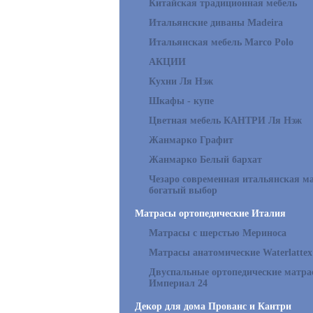
Китайская традиционная мебель
Итальянские диваны Madeira
Итальянская мебель Marco Polo
АКЦИИ
Кухни Ля Нэж
Шкафы - купе
Цветная мебель КАНТРИ Ля Нэж
Жанмарко Графит
Жанмарко Белый бархат
Чезаро современная итальянская ма
богатый выбор
Матрасы ортопедические Италия
Матрасы с шерстью Мериноса
Матрасы анатомические Waterlattex
Двуспальные ортопедические матр
Империал 24
Декор для дома Прованс и Кантри