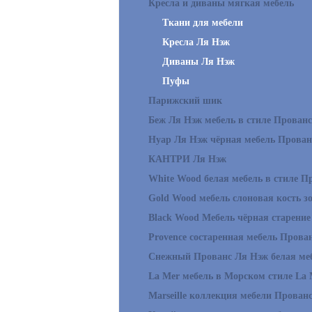
Кресла и диваны мягкая мебель
Ткани для мебели
Кресла Ля Нэж
Диваны Ля Нэж
Пуфы
Парижский шик
Беж Ля Нэж мебель в стиле Прованс
Нуар Ля Нэж чёрная мебель Прован
КАНТРИ Ля Нэж
White Wood белая мебель в стиле П
Gold Wood мебель слоновая кость з
Black Wood Мебель чёрная старение
Provence состаренная мебель Прова
Снежный Прованс Ля Нэж белая ме
La Mer мебель в Морском стиле La 
Marseille коллекция мебели Прован