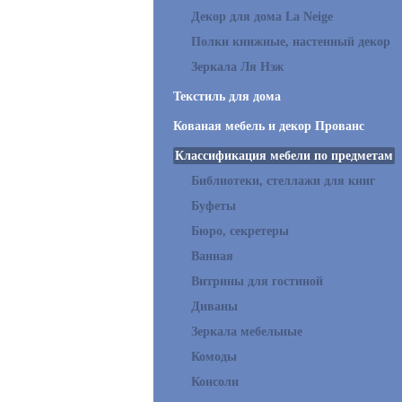
Декор для дома La Neige
Полки книжные, настенный декор
Зеркала Ля Нэж
Текстиль для дома
Кованая мебель и декор Прованс
Классификация мебели по предметам
Библиотеки, стеллажи для книг
Буфеты
Бюро, секретеры
Ванная
Витрины для гостиной
Диваны
Зеркала мебельные
Комоды
Консоли