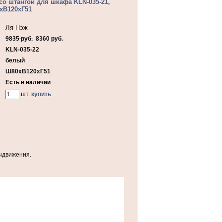
со штангой для шкафа KLN-035-21,
хВ120хГ51
Ля Нэж
9835 руб.
8360 руб.
KLN-035-22
белый
Ш80хВ120хГ51
Есть в наличии
шт.
купить
ыдвижения.