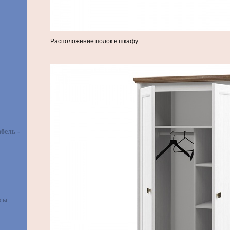
Расположение полок в шкафу.
бель -
асы