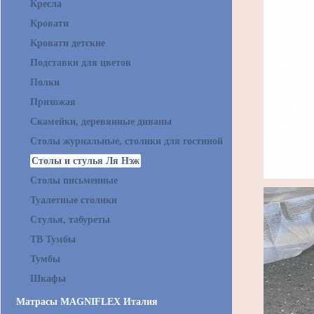
Кресла
Кровати
Кровати детские
Подставки для цветов
Полки
Прихожая
Скамейки, деревянные диваны
Столы журнальные, столики для гостиной
Столы и стулья Ля Нэж
Столы письменные
Туалетные столики
Стулья, табуреты
ТВ Тумбы
Тумбы
Шкафы
Матрасы MAGNIFLEX Италия