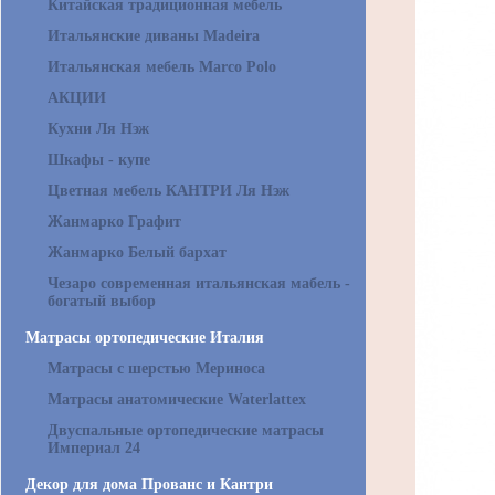
Китайская традиционная мебель
Итальянские диваны Madeira
Итальянская мебель Marco Polo
АКЦИИ
Кухни Ля Нэж
Шкафы - купе
Цветная мебель КАНТРИ Ля Нэж
Жанмарко Графит
Жанмарко Белый бархат
Чезаро современная итальянская мабель -
богатый выбор
Матрасы ортопедические Италия
Матрасы с шерстью Мериноса
Матрасы анатомические Waterlattex
Двуспальные ортопедические матрасы
Империал 24
Декор для дома Прованс и Кантри