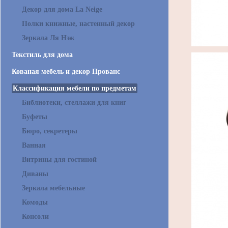
Декор для дома La Neige
Полки книжные, настенный декор
Зеркала Ля Нэж
Текстиль для дома
Кованая мебель и декор Прованс
Классификация мебели по предметам
Библиотеки, стеллажи для книг
Буфеты
Бюро, секретеры
Ванная
Витрины для гостиной
Диваны
Зеркала мебельные
Комоды
Консоли