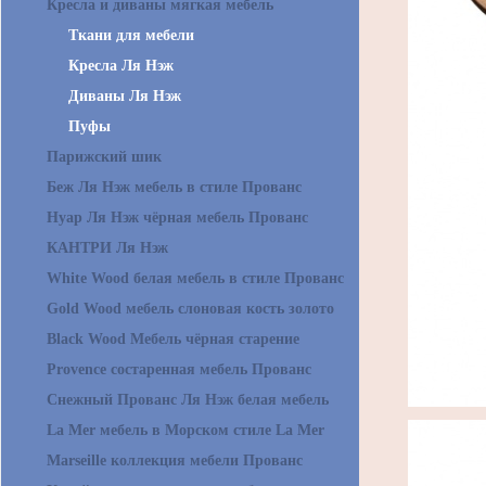
Кресла и диваны мягкая мебель
Ткани для мебели
Кресла Ля Нэж
Диваны Ля Нэж
Пуфы
Парижский шик
Беж Ля Нэж мебель в стиле Прованс
Нуар Ля Нэж чёрная мебель Прованс
КАНТРИ Ля Нэж
White Wood белая мебель в стиле Прованс
Gold Wood мебель слоновая кость золото
Black Wood Мебель чёрная старение
Provence состаренная мебель Прованс
Снежный Прованс Ля Нэж белая мебель
La Mer мебель в Морском стиле La Mer
Marseille коллекция мебели Прованс