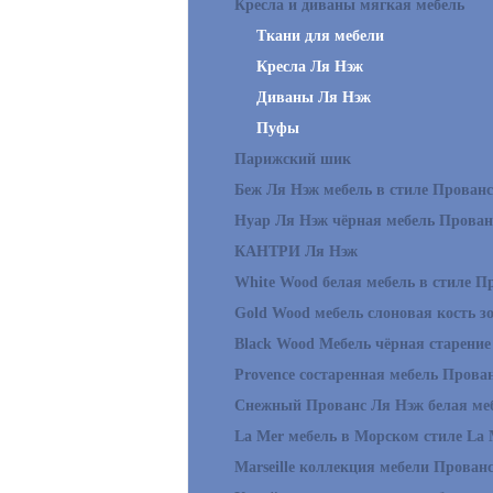
Кресла и диваны мягкая мебель
Ткани для мебели
Кресла Ля Нэж
Диваны Ля Нэж
Пуфы
Парижский шик
Беж Ля Нэж мебель в стиле Прованс
Нуар Ля Нэж чёрная мебель Прован
КАНТРИ Ля Нэж
White Wood белая мебель в стиле П
Gold Wood мебель слоновая кость з
Black Wood Мебель чёрная старение
Provence состаренная мебель Прова
Снежный Прованс Ля Нэж белая ме
La Mer мебель в Морском стиле La 
Marseille коллекция мебели Прован