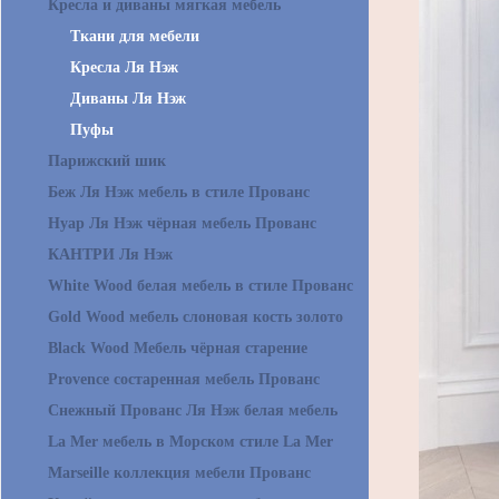
Кресла и диваны мягкая мебель
Ткани для мебели
Кресла Ля Нэж
Диваны Ля Нэж
Пуфы
Парижский шик
Беж Ля Нэж мебель в стиле Прованс
Нуар Ля Нэж чёрная мебель Прованс
КАНТРИ Ля Нэж
White Wood белая мебель в стиле Прованс
Gold Wood мебель слоновая кость золото
Black Wood Мебель чёрная старение
Provence состаренная мебель Прованс
Снежный Прованс Ля Нэж белая мебель
La Mer мебель в Морском стиле La Mer
Marseille коллекция мебели Прованс