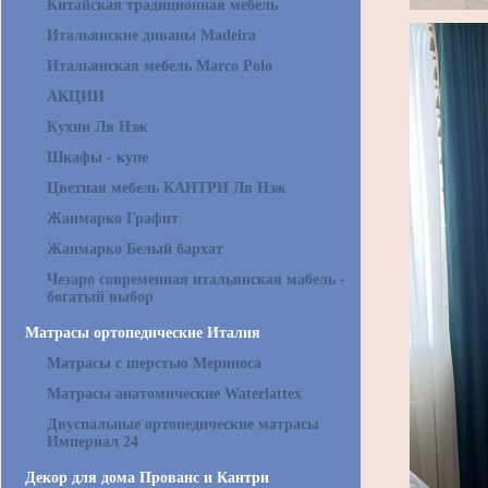
Китайская традиционная мебель
Итальянские диваны Madeira
Итальянская мебель Marco Polo
АКЦИИ
Кухни Ля Нэж
Шкафы - купе
Цветная мебель КАНТРИ Ля Нэж
Жанмарко Графит
Жанмарко Белый бархат
Чезаро современная итальянская мабель -
богатый выбор
Матрасы ортопедические Италия
Матрасы с шерстью Мериноса
Матрасы анатомические Waterlattex
Двуспальные ортопедические матрасы
Империал 24
Декор для дома Прованс и Кантри