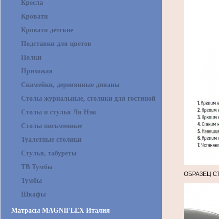
Кресла
Кровати
Кровати детские
Подставки для цветов
Полки
Прихожая
Скамейки, деревянные диваны
Столы журнальные, столики для гостиной
Столы и стулья Ля Нэж
Столы письменные
Туалетные столики
Стулья, табуреты
ТВ Тумбы
ОБРАЗЕЦ С
Тумбы
Шкафы
Матрасы MAGNIFLEX Италия