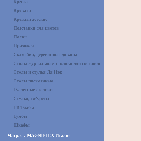
Кресла
Кровати
Кровати детские
Подставки для цветов
Полки
Прихожая
Скамейки, деревянные диваны
Столы журнальные, столики для гостиной
Столы и стулья Ля Нэж
Столы письменные
Туалетные столики
Стулья, табуреты
ТВ Тумбы
Тумбы
Шкафы
Матрасы MAGNIFLEX Италия