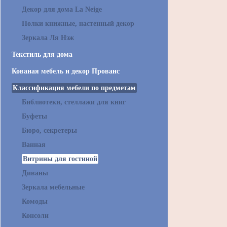
Декор для дома La Neige
Полки книжные, настенный декор
Зеркала Ля Нэж
Текстиль для дома
Кованая мебель и декор Прованс
Классификация мебели по предметам
Библиотеки, стеллажи для книг
Буфеты
Бюро, секретеры
Ванная
Витрины для гостиной
Диваны
Зеркала мебельные
Комоды
Консоли