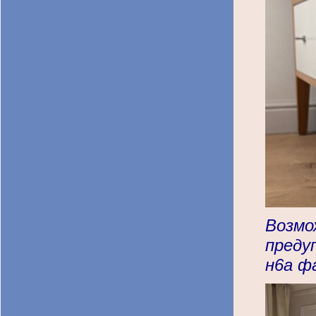
Возмо
преду
н6а ф