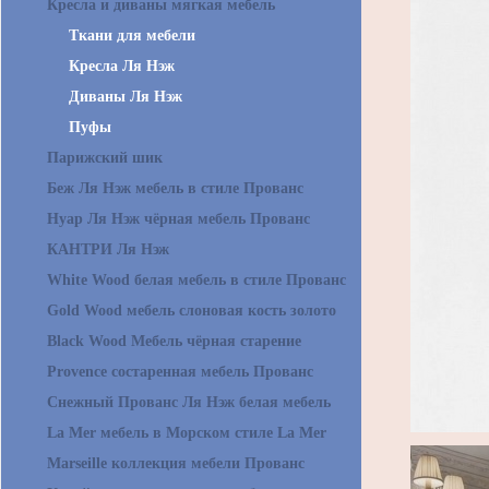
Кресла и диваны мягкая мебель
Ткани для мебели
Кресла Ля Нэж
Диваны Ля Нэж
Пуфы
Парижский шик
Беж Ля Нэж мебель в стиле Прованс
Нуар Ля Нэж чёрная мебель Прованс
КАНТРИ Ля Нэж
White Wood белая мебель в стиле Прованс
Gold Wood мебель слоновая кость золото
Black Wood Мебель чёрная старение
Provence состаренная мебель Прованс
Снежный Прованс Ля Нэж белая мебель
La Mer мебель в Морском стиле La Mer
Marseille коллекция мебели Прованс