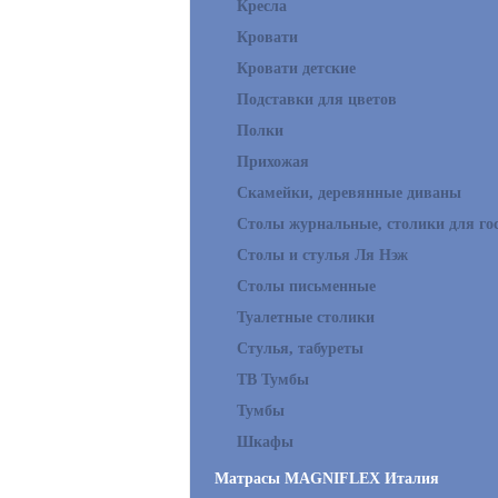
Кресла
Кровати
Кровати детские
Подставки для цветов
Полки
Прихожая
Скамейки, деревянные диваны
Столы журнальные, столики для го
Столы и стулья Ля Нэж
Столы письменные
Туалетные столики
Стулья, табуреты
ТВ Тумбы
Тумбы
Шкафы
Матрасы MAGNIFLEX Италия