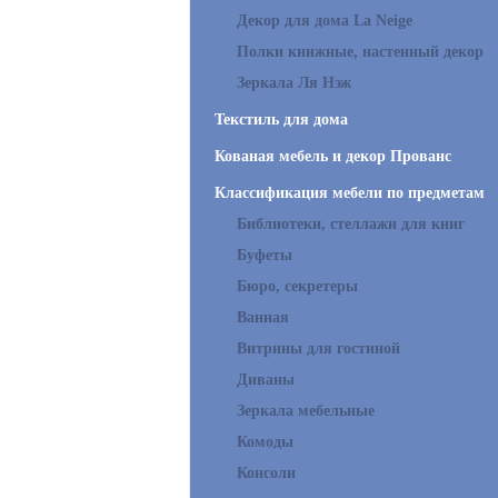
Декор для дома La Neige
Полки книжные, настенный декор
Зеркала Ля Нэж
Текстиль для дома
Кованая мебель и декор Прованс
Классификация мебели по предметам
Библиотеки, стеллажи для книг
Буфеты
Бюро, секретеры
Ванная
Витрины для гостиной
Диваны
Зеркала мебельные
Комоды
Консоли