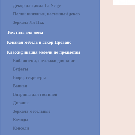
Декор для дома La Neige
Полки книжные, настенный декор
Зеркала Ля Нэж
Текстиль для дома
Кованая мебель и декор Прованс
Классификация мебели по предметам
Библиотеки, стеллажи для книг
Буфеты
Бюро, секретеры
Ванная
Витрины для гостиной
Диваны
Зеркала мебельные
Комоды
Консоли