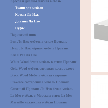
Кресла и диваны мягкая мебель
Ткани для мебели
Кресла Ля Нэж
Диваны Ля Нэж
Пуфы
Парижский шик
Беж Ля Нэж мебель в стиле Прованс
Нуар Ля Нэж чёрная мебель Прованс
КАНТРИ Ля Нэж
White Wood белая мебель в стиле Прованс
Gold Wood мебель слоновая кость золото
Black Wood Мебель чёрная старение
Provence состаренная мебель Прованс
Снежный Прованс Ля Нэж белая мебель
La Mer мебель в Морском стиле La Mer
Marseille коллекция мебели Прованс