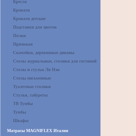
Кресла
Кровати
Кровати детские
Подставки для цветов
Полки
Прихожая
Скамейки, деревянные диваны
Столы журнальные, столики для гостиной
Столы и стулья Ля Нэж
Столы письменные
Туалетные столики
Стулья, табуреты
ТВ Тумбы
Тумбы
Шкафы
Матрасы MAGNIFLEX Италия