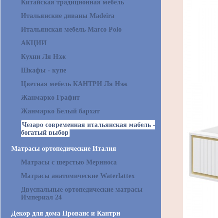
Китайская традиционная мебель
Итальянские диваны Madeira
Итальянская мебель Marco Polo
АКЦИИ
Кухни Ля Нэж
Шкафы - купе
Цветная мебель КАНТРИ Ля Нэж
Жанмарко Графит
Жанмарко Белый бархат
Чезаро современная итальянская мабель -
богатый выбор
Матрасы ортопедические Италия
Матрасы с шерстью Мериноса
Матрасы анатомические Waterlattex
Двуспальные ортопедические матрасы
Империал 24
Декор для дома Прованс и Кантри