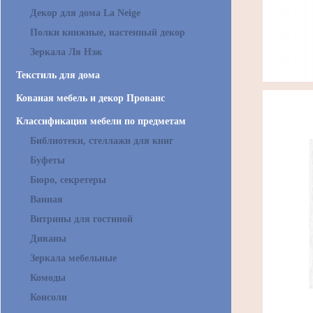
Декор для дома La Neige
Полки книжные, настенный декор
Зеркала Ля Нэж
Текстиль для дома
Кованая мебель и декор Прованс
Классификация мебели по предметам
Библиотеки, стеллажи для книг
Буфеты
Бюро, секретеры
Ванная
Витрины для гостиной
Диваны
Зеркала мебельные
Комоды
Консоли