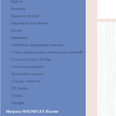
Кресла
Кровати
Кровати детские
Подставки для цветов
Полки
Прихожая
Скамейки, деревянные диваны
Столы журнальные, столики для гостиной
Столы и стулья Ля Нэж
Столы письменные
Туалетные столики
Стулья, табуреты
ТВ Тумбы
Тумбы
Шкафы
Матрасы MAGNIFLEX Италия