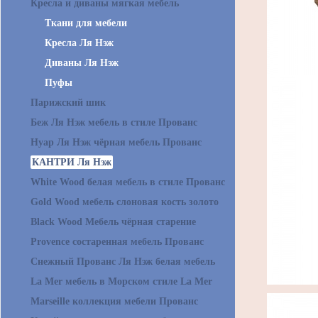
Кресла и диваны мягкая мебель
Ткани для мебели
Кресла Ля Нэж
Диваны Ля Нэж
Пуфы
Парижский шик
Беж Ля Нэж мебель в стиле Прованс
Нуар Ля Нэж чёрная мебель Прованс
КАНТРИ Ля Нэж
White Wood белая мебель в стиле Прованс
Gold Wood мебель слоновая кость золото
Black Wood Мебель чёрная старение
Provence состаренная мебель Прованс
Снежный Прованс Ля Нэж белая мебель
La Mer мебель в Морском стиле La Mer
Marseille коллекция мебели Прованс