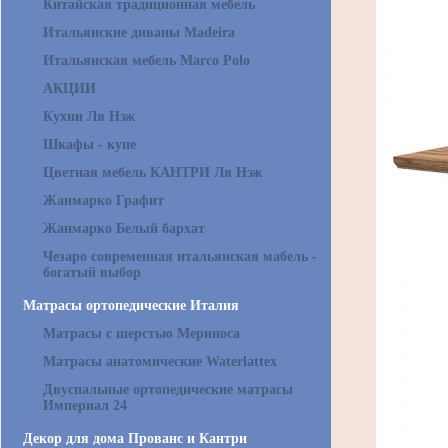
Китайская традиционная мебель
Итальянские диваны Madeira
Итальянская мебель Marco Polo
АКЦИИ
Кухни Ля Нэж
Шкафы - купе
Цветная мебель КАНТРИ Ля Нэж
Жанмарко Графит
Жанмарко Белый бархат
Чезаро современная итальянская мабель -
богатый выбор
Матрасы ортопедические Италия
Матрасы с шерстью Мериноса
Матрасы анатомические Waterlattex
Двуспальные ортопедические матрасы
Империал 24
Декор для дома Прованс и Кантри