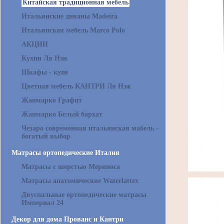
Китайская традиционная мебель
Итальянские диваны Madeira
Итальянская мебель Marco Polo
АКЦИИ
Кухни Ля Нэж
Шкафы - купе
Цветная мебель КАНТРИ Ля Нэж
Жанмарко Графит
Жанмарко Белый бархат
Чезаро современная итальянская мабель -
богатый выбор
Матрасы ортопедические Италия
Матрасы с шерстью Мериноса
Матрасы анатомические Waterlattex
Двуспальные ортопедические матрасы
Империал 24
Декор для дома Прованс и Кантри