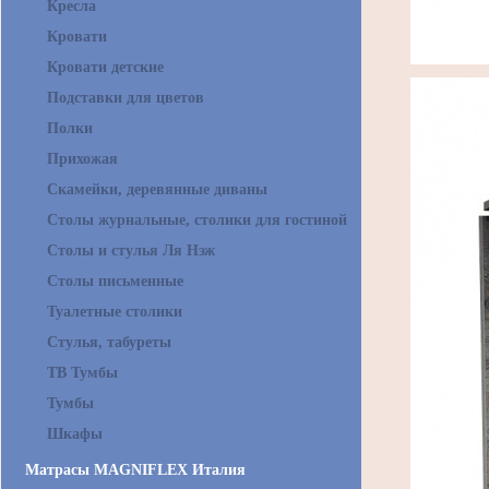
Кресла
Кровати
Кровати детские
Подставки для цветов
Полки
Прихожая
Скамейки, деревянные диваны
Столы журнальные, столики для гостиной
Столы и стулья Ля Нэж
Столы письменные
Туалетные столики
Стулья, табуреты
ТВ Тумбы
Тумбы
Шкафы
Матрасы MAGNIFLEX Италия