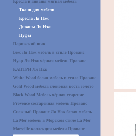
Кресла и диваны мягкая мебель
Ткани для мебели
Кресла Ля Нэж
Диваны Ля Нэж
Пуфы
Парижский шик
Беж Ля Нэж мебель в стиле Прованс
Нуар Ля Нэж чёрная мебель Прованс
КАНТРИ Ля Нэж
White Wood белая мебель в стиле Прованс
Gold Wood мебель слоновая кость золото
Black Wood Мебель чёрная старение
Provence состаренная мебель Прованс
Снежный Прованс Ля Нэж белая мебель
La Mer мебель в Морском стиле La Mer
Marseille коллекция мебели Прованс