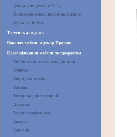
Декор для дома La Neige
Полки книжные, настенный декор
Зеркала Ля Нэж
Текстиль для дома
Кованая мебель и декор Прованс
Классификация мебели по предметам
Библиотеки, стеллажи для книг
Буфеты
Бюро, секретеры
Ванная
Витрины для гостиной
Диваны
Зеркала мебельные
Комоды
Консоли