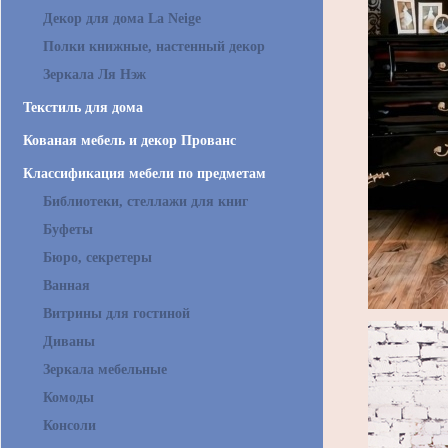
Декор для дома La Neige
Полки книжные, настенный декор
Зеркала Ля Нэж
Текстиль для дома
Кованая мебель и декор Прованс
Классификация мебели по предметам
Библиотеки, стеллажи для книг
Буфеты
Бюро, секретеры
Ванная
Витрины для гостиной
Диваны
Зеркала мебельные
Комоды
Консоли