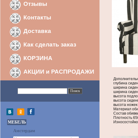
Отзывы
Контакты
Доставка
Как сделать заказ
КОРЗИНА
АКЦИИ и РАСПРОДАЖИ
Дополнительн
глубина сиден
ширина сиден
ширина сиден
высота подлок
высота сидень
высота ножек 
Материал оби
Состав обивк
Плотность 650
МЕБЕЛЬ
Износостойко
Амстердам