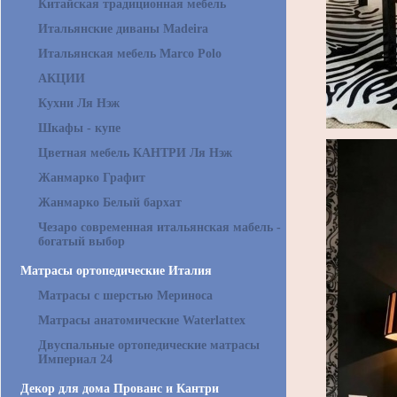
Китайская традиционная мебель
Итальянские диваны Madeira
Итальянская мебель Marco Polo
АКЦИИ
Кухни Ля Нэж
Шкафы - купе
Цветная мебель КАНТРИ Ля Нэж
Жанмарко Графит
Жанмарко Белый бархат
Чезаро современная итальянская мабель -
богатый выбор
Матрасы ортопедические Италия
Матрасы с шерстью Мериноса
Матрасы анатомические Waterlattex
Двуспальные ортопедические матрасы
Империал 24
Декор для дома Прованс и Кантри