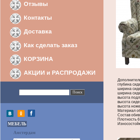
Отзывы
Контакты
Доставка
Как сделать заказ
КОРЗИНА
АКЦИИ и РАСПРОДАЖИ
Дополнитель
глубина сиде
ширина сиде
ширина сиде
высота подл
высота сиден
высота ножек
Материал об
Состав обив
Плотность 6
МЕБЕЛЬ
Износостойк
Амстердам