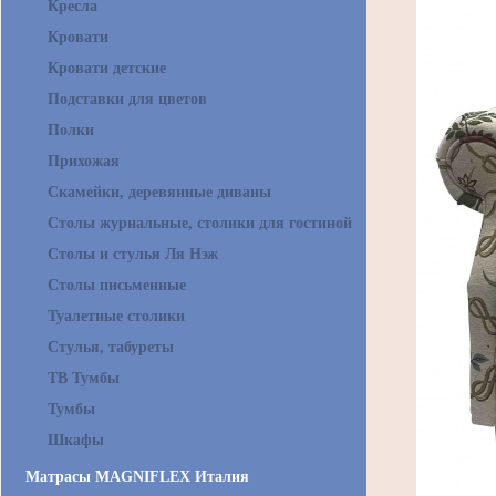
Кресла
Кровати
Кровати детские
Подставки для цветов
Полки
Прихожая
Скамейки, деревянные диваны
Столы журнальные, столики для гостиной
Столы и стулья Ля Нэж
Столы письменные
Туалетные столики
Стулья, табуреты
ТВ Тумбы
Тумбы
Шкафы
Матрасы MAGNIFLEX Италия