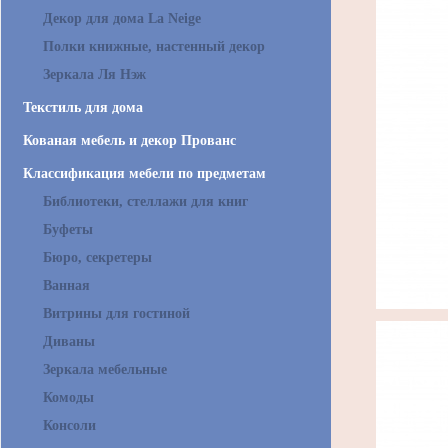
Декор для дома La Neige
Полки книжные, настенный декор
Зеркала Ля Нэж
Текстиль для дома
Кованая мебель и декор Прованс
Классификация мебели по предметам
Библиотеки, стеллажи для книг
Буфеты
Бюро, секретеры
Ванная
Витрины для гостиной
Диваны
Зеркала мебельные
Комоды
Консоли