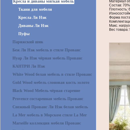
Кресла и диваны мягкая мебель
Материал об
Состав: 70%
Ткани для мебели
Плотность: 6
Износостойк
Кресла Ля Нэж
Форма поста
Комплектаци
Диваны Ля Нэж
Макс. нагруз
Вес товара: 
Пуфы
Парижский шик
Беж Ля Нэж мебель в стиле Прованс
Нуар Ля Нэж чёрная мебель Прованс
КАНТРИ Ля Нэж
White Wood белая мебель в стиле Прованс
Gold Wood мебель слоновая кость золото
Black Wood Мебель чёрная старение
Provence состаренная мебель Прованс
Снежный Прованс Ля Нэж белая мебель
La Mer мебель в Морском стиле La Mer
Marseille коллекция мебели Прованс