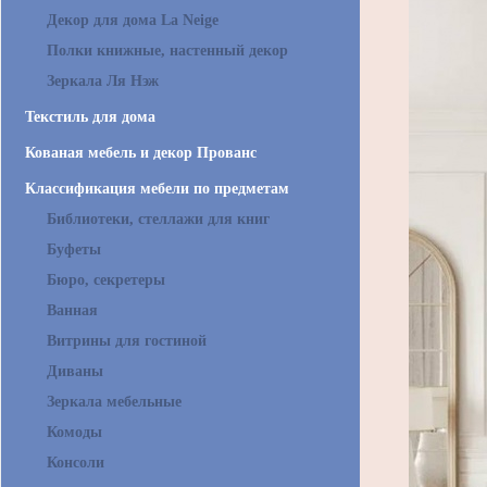
Декор для дома La Neige
Полки книжные, настенный декор
Зеркала Ля Нэж
Текстиль для дома
Кованая мебель и декор Прованс
Классификация мебели по предметам
Библиотеки, стеллажи для книг
Буфеты
Бюро, секретеры
Ванная
Витрины для гостиной
Диваны
Зеркала мебельные
Комоды
Консоли