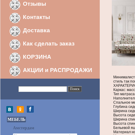
Отзывы
Контакты
Доставка
Как сделать заказ
КОРЗИНА
АКЦИИ и РАСПРОДАЖИ
Минималисти
стиль так п
ХАРАКТЕРИ
Каркас: мас
Тип матраса
Наполнитель
Спальное ме
Глубина сиде
Ширина сиде
Высота сиде
МЕБЕЛЬ
Ширина спин
Высота спинк
Амстердам
Бельевой я
Материал но