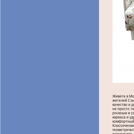
Живете в Мо
жителей Сан
качество и 
не просто т
роскоши и у
каркаса и у
комфортный 
Классически
геометричес