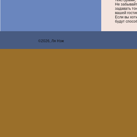
текстурами,
Не забывайт
задавать то
вашей гости
Если вы хот
будут спосо
©2026, Ля Нэж