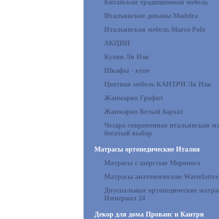
Китайская традиционная мебель
Итальянские диваны Madeira
Итальянская мебель Marco Polo
АКЦИИ
Кухни Ля Нэж
Шкафы - купе
Цветная мебель КАНТРИ Ля Нэж
Жанмарко Графит
Жанмарко Белый бархат
Чезаро современная итальянская ма
богатый выбор
Матрасы ортопедические Италия
Матрасы с шерстью Мериноса
Матрасы анатомические Waterlattex
Двуспальные ортопедические матр
Империал 24
Декор для дома Прованс и Кантри