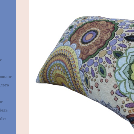
с
рованс
олото
нс
бель
Mer
с