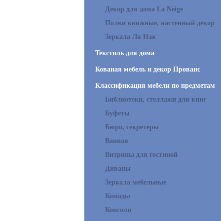
Декор для дома La Neige
Полки книжные, настенный декор
Зеркала Ля Нэж
Текстиль для дома
Кованая мебель и декор Прованс
Классификация мебели по предметам
Библиотеки, стеллажи для книг
Буфеты
Бюро, секретеры
Ванная
Витрины для гостиной
Диваны
Зеркала мебельные
Комоды
Консоли