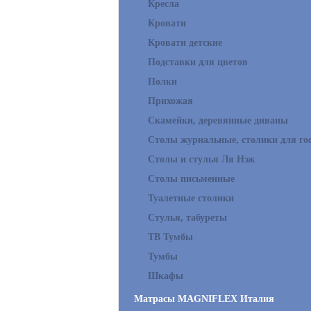
Кресла
Кровати
Кровати детские
Подставки для цветов
Полки
Прихожая
Скамейки, деревянные диваны
Столы журнальные, столики для го
Столы и стулья Ля Нэж
Столы письменные
Туалетные столики
Стулья, табуреты
ТВ Тумбы
Тумбы
Шкафы
Матрасы MAGNIFLEX Италия