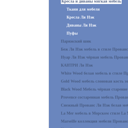
Кресла и диваны мягкая мебель
Ткани для мебели
Кресла Ля Нэж
Диваны Ля Нэж
Пуфы
Парижский шик
Беж Ля Нэж мебель в стиле Прованс
Нуар Ля Нэж чёрная мебель Прован
КАНТРИ Ля Нэж
White Wood белая мебель в стиле П
Gold Wood мебель слоновая кость з
Black Wood Мебель чёрная старение
Provence состаренная мебель Прова
Снежный Прованс Ля Нэж белая ме
La Mer мебель в Морском стиле La 
Marseille коллекция мебели Прован