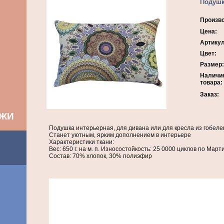
Подушк
Произв
Цена:
Артикул
Цвет:
Размер:
Наличи
товара:
Заказ:
АЖИ
Подушка интерьерная, для дивана или для кресла из гобеле
Станет уютным, ярким дополнением в интерьере
Характеристики ткани:
Вес: 650 г. на м. п. Износостойкость: 25 0000 циклов по Мар
Состав: 70% хлопок, 30% полиэфир