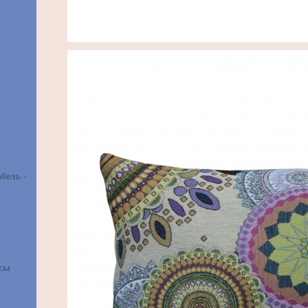
бель -
асы