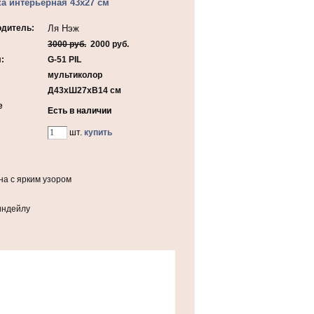
а интерьерная 43х27 см
одитель:
Ля Нэж
3000 руб.
2000 руб.
:
G-51 PIL
мультиколор
Д43хШ27хВ14 см
е
Есть в наличии
шт.
купить
на с ярким узором
тиндейлу