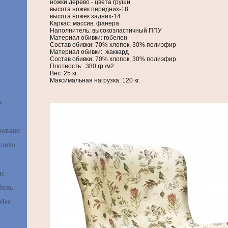
ножки дерево - цвета груши
высота ножек передних-18
высота ножек задних-14
Каркас: массив, фанера
Наполнитель: высокоэластичный ППУ
Материал обивки: гобелен
Состав обивки: 70% хлопок, 30% полиэфир
Материал обивки: жаккард
Состав обивки: 70% хлопок, 30% полиэфир
Плотность: 380 гр./м2
Вес: 25 кг.
Максимальная нагрузка: 120 кг.
с
рованс
олото
нс
бель
Mer
с