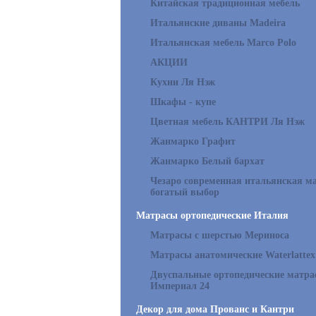
Китайская традиционная мебель
Итальянские диваны Madeira
Итальянская мебель Marco Polo
АКЦИИ
Кухни Ля Нэж
Шкафы - купе
Цветная мебель КАНТРИ Ля Нэж
Жанмарко Графит
Жанмарко Белый бархат
Чезаро современная итальянская ма
богатый выбор
Матрасы ортопедические Италия
Матрасы с шерстью Мериноса
Матрасы анатомические Waterlattex
Двуспальные ортопедические матр
Империал 24
Декор для дома Прованс и Кантри