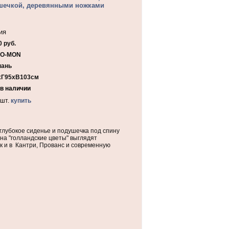
шечкой, деревянными ножками
ия
 руб.
CO-MON
ань
Г95хВ103cм
 в наличии
шт.
купить
глубокое сиденье и подушечка под спину
на "голландские цветы" выглядят
ак и в Кантри, Прованс и современную