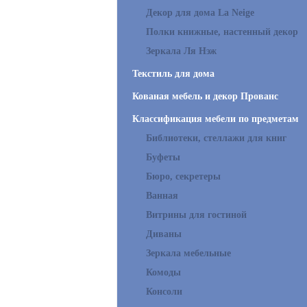
Декор для дома La Neige
Полки книжные, настенный декор
Зеркала Ля Нэж
Текстиль для дома
Кованая мебель и декор Прованс
Классификация мебели по предметам
Библиотеки, стеллажи для книг
Буфеты
Бюро, секретеры
Ванная
Витрины для гостиной
Диваны
Зеркала мебельные
Комоды
Консоли