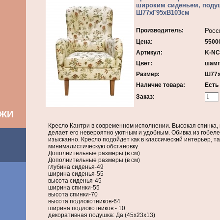
широким сиденьем, поду
Ш77хГ95хВ103cм
Производитель:
Росс
Цена:
55000
Артикул:
K-N
Цвет:
шамп
Размер:
Ш77х
Наличие товара:
Есть
Заказ:
АЖИ
Кресло Кантри в современном исполнении. Высокая спинка, 
делает его невероятно уютным и удобным. Обивка из гобеле
изысканно. Кресло подойдет как в классический интерьер, т
минималистическую обстановку.
Дополнительные размеры (в см)
Дополнительные размеры (в см)
глубина сиденья-49
ширина сиденья-55
высота сиденья-45
ширина спинки-55
высота спинки-70
высота подлокотников-64
ширина подлокотников - 10
декоративная подушка: Да (45х23х13)