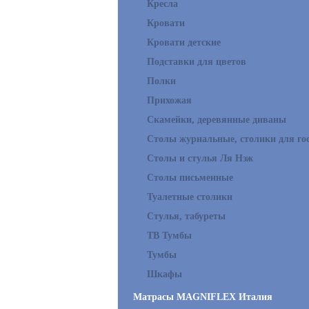
Кресла
Кровати
Кровати детские
Подставки для цветов
Полки
Прихожая
Скамейки, деревянные диваны
Столы журнальные, столики для го
Столы и стулья Ля Нэж
Столы письменные
Туалетные столики
Стулья, табуреты
ТВ Тумбы
Тумбы
Шкафы
Матрасы MAGNIFLEX Италия