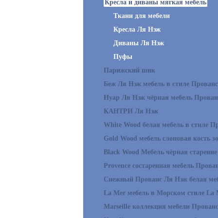
Кресла и диваны мягкая мебель
Ткани для мебели
Кресла Ля Нэж
Диваны Ля Нэж
Пуфы
Парижский шик
Беж Ля Нэж мебель в стиле Прованс
Нуар Ля Нэж чёрная мебель Прован
КАНТРИ Ля Нэж
White Wood белая мебель в стиле П
Gold Wood мебель слоновая кость з
Black Wood Мебель чёрная старение
Provence состаренная мебель Прова
Снежный Прованс Ля Нэж белая ме
La Mer мебель в Морском стиле La 
Marseille коллекция мебели Прован