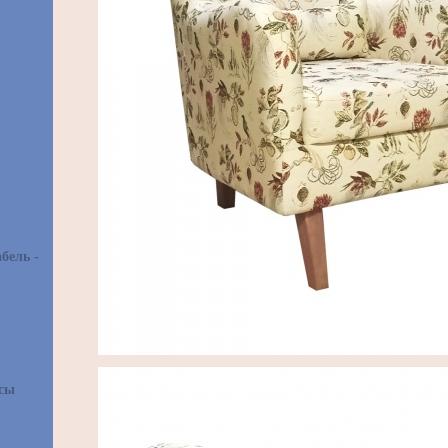
бель -
асы