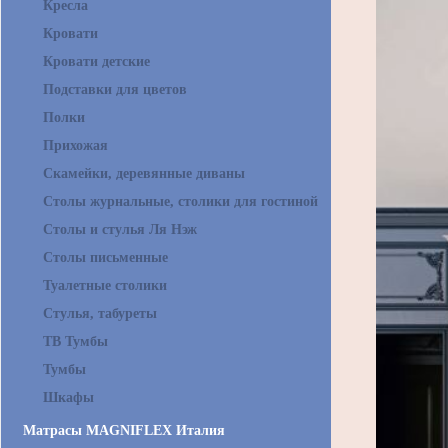
Кресла
Кровати
Кровати детские
Подставки для цветов
Полки
Прихожая
Скамейки, деревянные диваны
Столы журнальные, столики для гостиной
Столы и стулья Ля Нэж
Столы письменные
Туалетные столики
Стулья, табуреты
ТВ Тумбы
Тумбы
Шкафы
Матрасы MAGNIFLEX Италия