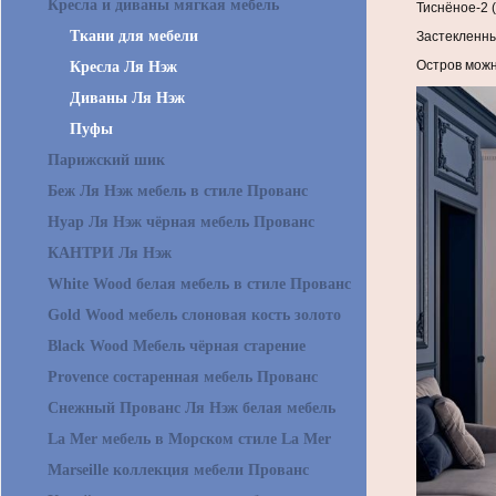
Кресла и диваны мягкая мебель
Тиснёное-2 (
Ткани для мебели
Застекленны
Остров можн
Кресла Ля Нэж
Диваны Ля Нэж
Пуфы
Парижский шик
Беж Ля Нэж мебель в стиле Прованс
Нуар Ля Нэж чёрная мебель Прованс
КАНТРИ Ля Нэж
White Wood белая мебель в стиле Прованс
Gold Wood мебель слоновая кость золото
Black Wood Мебель чёрная старение
Provence состаренная мебель Прованс
Снежный Прованс Ля Нэж белая мебель
La Mer мебель в Морском стиле La Mer
Marseille коллекция мебели Прованс