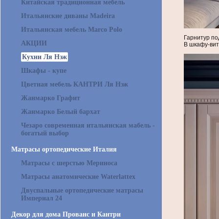
Китайская традиционная мебель
Итальянские диваны Madeira
Итальянская мебель Marco Polo
Гарнитур по
АКЦИИ
В шкафу-вит
Кухни Ля Нэж
Шкафы - купе
Цветная мебель КАНТРИ Ля Нэж
Жанмарко Графит
Жанмарко Белый бархат
Чезаро современная итальянская мабель -
богатый выбор
Матрасы ортопедические Италия
Матрасы с шерстью Мериноса
Матрасы анатомические Waterlattex
Двуспальные ортопедические матрасы
Империал 24
Декор для дома Прованс и Кантри