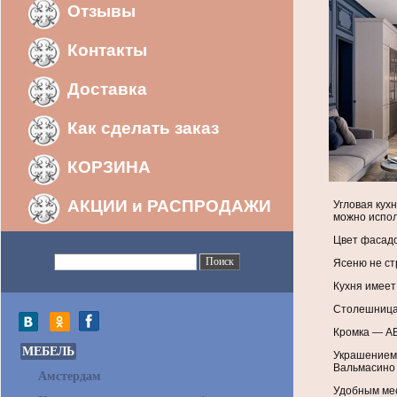
Отзывы
Контакты
Доставка
Как сделать заказ
КОРЗИНА
АКЦИИ и РАСПРОДАЖИ
Угловая кух
можно испол
Цвет фасадо
Ясеню не ст
Кухня имеет
Столешница 
Кромка — A
МЕБЕЛЬ
Украшением 
Вальмасино 
Амстердам
Удобным мес