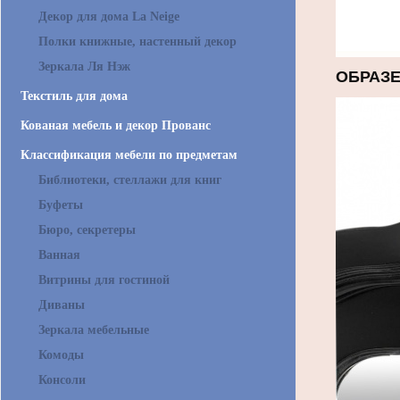
Декор для дома La Neige
Полки книжные, настенный декор
Зеркала Ля Нэж
ОБРАЗЕ
Текстиль для дома
Кованая мебель и декор Прованс
Классификация мебели по предметам
Библиотеки, стеллажи для книг
Буфеты
Бюро, секретеры
Ванная
Витрины для гостиной
Диваны
Зеркала мебельные
Комоды
Консоли