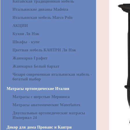
Китайская традиционная мебель
Итальянские диваны Madeira
Итальянская мебель Marco Polo
АКЦИИ
Кухни Ля Нэж
Шкафы - купе
Цветная мебель КАНТРИ Ля Нэж
Жанмарко Графит
Жанмарко Белый бархат
Чезаро современная итальянская мабель -
богатый выбор
Матрасы ортопедические Италия
Матрасы с шерстью Мериноса
Матрасы анатомические Waterlattex
Двуспальные ортопедические матрасы
Империал 24
Декор для дома Прованс и Кантри