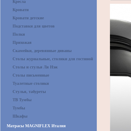
Кресла
Кровати
Кровати детские
Подставки для цветов
Полки
Прихожая
Скамейки, деревянные диваны
Столы журнальные, столики для гостиной
Столы и стулья Ля Нэж
Столы письменные
Туалетные столики
Стулья, табуреты
ТВ Тумбы
Тумбы
Шкафы
Матрасы MAGNIFLEX Италия