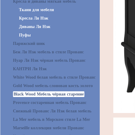
Кресла и диваны мягкая мебель
Ткани для мебели
Кресла Ля Нэж
Диваны Ля Нэж
Пуфы
Парижский шик
Беж Ля Нэж мебель в стиле Прованс
Нуар Ля Нэж чёрная мебель Прованс
КАНТРИ Ля Нэж
White Wood белая мебель в стиле Прованс
Gold Wood мебель слоновая кость золото
Black Wood Мебель чёрная старение
Provence состаренная мебель Прованс
Снежный Прованс Ля Нэж белая мебель
La Mer мебель в Морском стиле La Mer
Marseille коллекция мебели Прованс