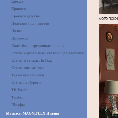
Кресла
Кровати
Кровати детские
ФОТО ПОКУ
Подставки для цветов
Полки
Прихожая
Скамейки, деревянные диваны
Столы журнальные, столики для гостиной
Столы и стулья Ля Нэж
Столы письменные
Туалетные столики
Стулья, табуреты
ТВ Тумбы
Тумбы
Шкафы
Матрасы MAGNIFLEX Италия