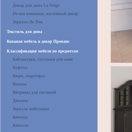
Декор для дома La Neige
Полки книжные, настенный декор
Зеркала Ля Нэж
Текстиль для дома
Кованая мебель и декор Прованс
Классификация мебели по предметам
Библиотеки, стеллажи для книг
Буфеты
Бюро, секретеры
Ванная
Витрины для гостиной
Диваны
Зеркала мебельные
Комоды
Консоли