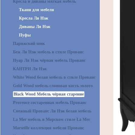
Кресла и диваны мягкая мебель
Ткани для мебели
Кресла Ля Нэж
Диваны Ля Нэж
Пуфы
Парижский шик
Беж Ля Нэж мебель в стиле Прованс
Нуар Ля Нэж чёрная мебель Прованс
КАНТРИ Ля Нэж
White Wood белая мебель в стиле Прованс
Gold Wood мебель слоновая кость золото
Black Wood Мебель чёрная старение
Provence состаренная мебель Прованс
Снежный Прованс Ля Нэж белая мебель
La Mer мебель в Морском стиле La Mer
Marseille коллекция мебели Прованс