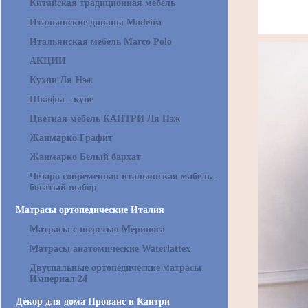
Китайская традиционная мебель
Итальянские диваны Madeira
Итальянская мебель Marco Polo
АКЦИИ
Кухни Ля Нэж
Шкафы - купе
Цветная мебель КАНТРИ Ля Нэж
Жанмарко Графит
Жанмарко Белый бархат
Чезаро современная итальянская мабель -
богатый выбор
Матрасы ортопедические Италия
Матрасы с шерстью Мериноса
Матрасы анатомические Waterlattex
Двуспальные ортопедические матрасы
Империал 24
Декор для дома Прованс и Кантри