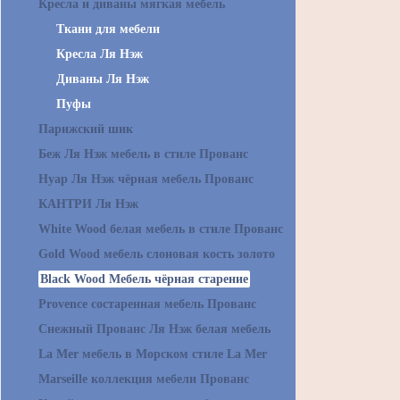
Кресла и диваны мягкая мебель
Ткани для мебели
Кресла Ля Нэж
Диваны Ля Нэж
Пуфы
Парижский шик
Беж Ля Нэж мебель в стиле Прованс
Нуар Ля Нэж чёрная мебель Прованс
КАНТРИ Ля Нэж
White Wood белая мебель в стиле Прованс
Gold Wood мебель слоновая кость золото
Black Wood Мебель чёрная старение
Provence состаренная мебель Прованс
Снежный Прованс Ля Нэж белая мебель
La Mer мебель в Морском стиле La Mer
Marseille коллекция мебели Прованс