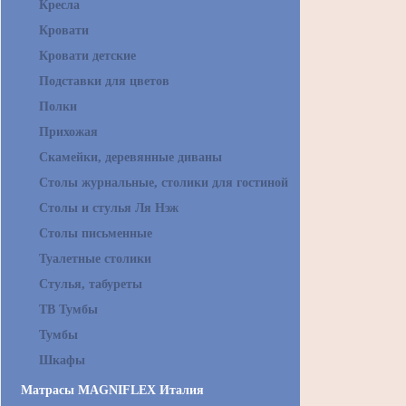
Кресла
Кровати
Кровати детские
Подставки для цветов
Полки
Прихожая
Скамейки, деревянные диваны
Столы журнальные, столики для гостиной
Столы и стулья Ля Нэж
Столы письменные
Туалетные столики
Стулья, табуреты
ТВ Тумбы
Тумбы
Шкафы
Матрасы MAGNIFLEX Италия