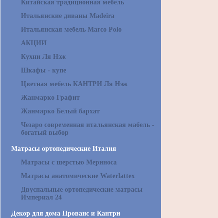
Китайская традиционная мебель
Итальянские диваны Madeira
Итальянская мебель Marco Polo
АКЦИИ
Кухни Ля Нэж
Шкафы - купе
Цветная мебель КАНТРИ Ля Нэж
Жанмарко Графит
Жанмарко Белый бархат
Чезаро современная итальянская мабель -
богатый выбор
Матрасы ортопедические Италия
Матрасы с шерстью Мериноса
Матрасы анатомические Waterlattex
Двуспальные ортопедические матрасы
Империал 24
Декор для дома Прованс и Кантри