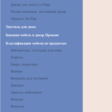
Декор для дома La Neige
Полки книжные, настенный декор
Зеркала Ля Нэж
Текстиль для дома
Кованая мебель и декор Прованс
Классификация мебели по предметам
Библиотеки, стеллажи для книг
Буфеты
Бюро, секретеры
Ванная
Витрины для гостиной
Диваны
Зеркала мебельные
Комоды
Консоли