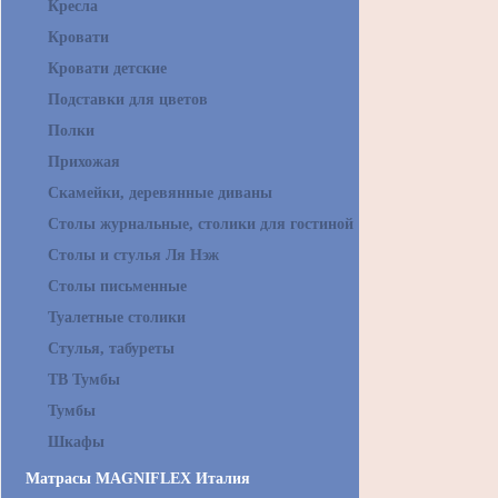
Кресла
Кровати
Кровати детские
Подставки для цветов
Полки
Прихожая
Скамейки, деревянные диваны
Столы журнальные, столики для гостиной
Столы и стулья Ля Нэж
Столы письменные
Туалетные столики
Стулья, табуреты
ТВ Тумбы
Тумбы
Шкафы
Матрасы MAGNIFLEX Италия