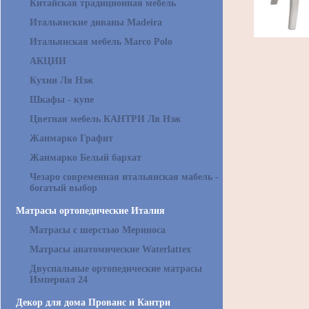
Китайская традиционная мебель
Итальянские диваны Madeira
Итальянская мебель Marco Polo
АКЦИИ
Кухни Ля Нэж
Шкафы - купе
Цветная мебель КАНТРИ Ля Нэж
Жанмарко Графит
Жанмарко Белый бархат
Чезаро современная итальянская мабель -
богатый выбор
Матрасы ортопедические Италия
Матрасы с шерстью Мериноса
Матрасы анатомические Waterlattex
Двуспальные ортопедические матрасы
Империал 24
Декор для дома Прованс и Кантри