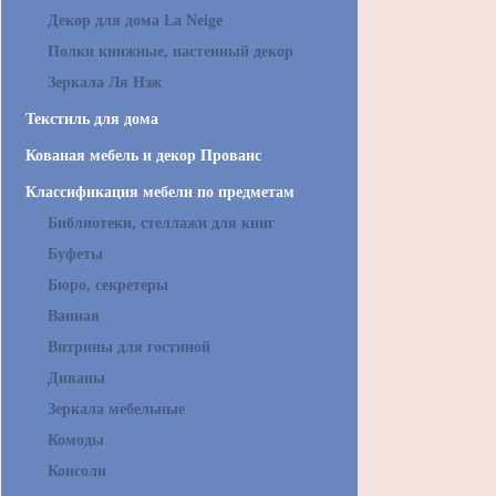
Декор для дома La Neige
Полки книжные, настенный декор
Зеркала Ля Нэж
Текстиль для дома
Кованая мебель и декор Прованс
Классификация мебели по предметам
Библиотеки, стеллажи для книг
Буфеты
Бюро, секретеры
Ванная
Витрины для гостиной
Диваны
Зеркала мебельные
Комоды
Консоли