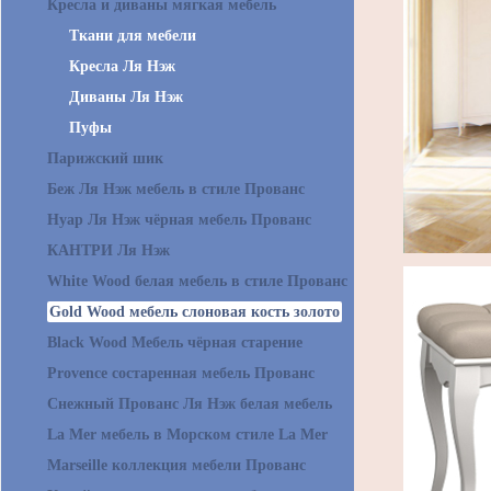
Кресла и диваны мягкая мебель
Ткани для мебели
Кресла Ля Нэж
Диваны Ля Нэж
Пуфы
Парижский шик
Беж Ля Нэж мебель в стиле Прованс
Нуар Ля Нэж чёрная мебель Прованс
КАНТРИ Ля Нэж
White Wood белая мебель в стиле Прованс
Gold Wood мебель слоновая кость золото
Black Wood Мебель чёрная старение
Provence состаренная мебель Прованс
Снежный Прованс Ля Нэж белая мебель
La Mer мебель в Морском стиле La Mer
Marseille коллекция мебели Прованс