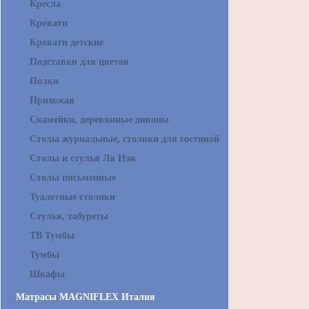
Кресла
Кровати
Кровати детские
Подставки для цветов
Полки
Прихожая
Скамейки, деревянные диваны
Столы журнальные, столики для гостиной
Столы и стулья Ля Нэж
Столы письменные
Туалетные столики
Стулья, табуреты
ТВ Тумбы
Тумбы
Шкафы
Матрасы MAGNIFLEX Италия