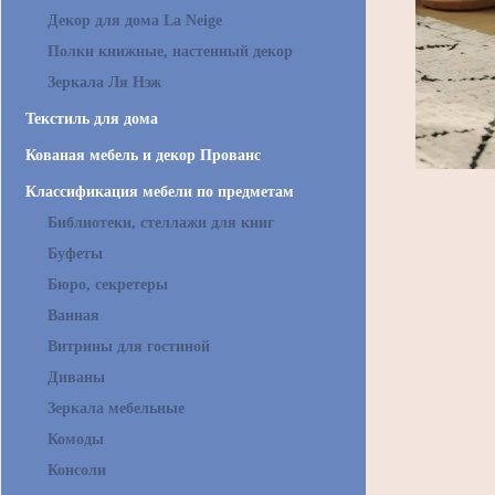
Декор для дома La Neige
Полки книжные, настенный декор
Зеркала Ля Нэж
Текстиль для дома
Кованая мебель и декор Прованс
Классификация мебели по предметам
Библиотеки, стеллажи для книг
Буфеты
Бюро, секретеры
Ванная
Витрины для гостиной
Диваны
Зеркала мебельные
Комоды
Консоли