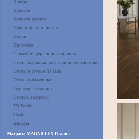
Кресла
Кровати
Кровати детские
Подставки для цветов
Полки
Прихожая
Скамейки, деревянные диваны
Столы журнальные, столики для гостиной
Столы и стулья Ля Нэж
Столы письменные
Туалетные столики
Стулья, табуреты
ТВ Тумбы
Тумбы
Шкафы
Матрасы MAGNIFLEX Италия