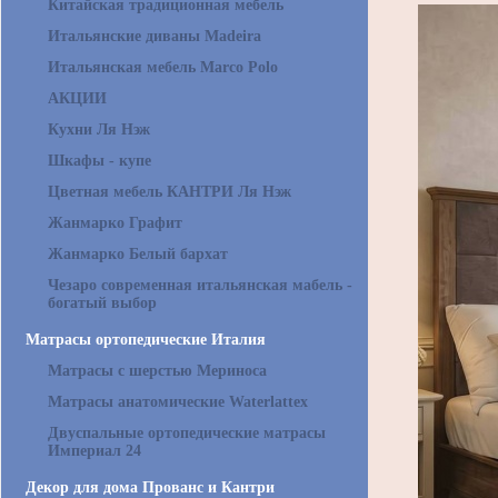
Китайская традиционная мебель
Итальянские диваны Madeira
Итальянская мебель Marco Polo
АКЦИИ
Кухни Ля Нэж
Шкафы - купе
Цветная мебель КАНТРИ Ля Нэж
Жанмарко Графит
Жанмарко Белый бархат
Чезаро современная итальянская мабель -
богатый выбор
Матрасы ортопедические Италия
Матрасы с шерстью Мериноса
Матрасы анатомические Waterlattex
Двуспальные ортопедические матрасы
Империал 24
Декор для дома Прованс и Кантри