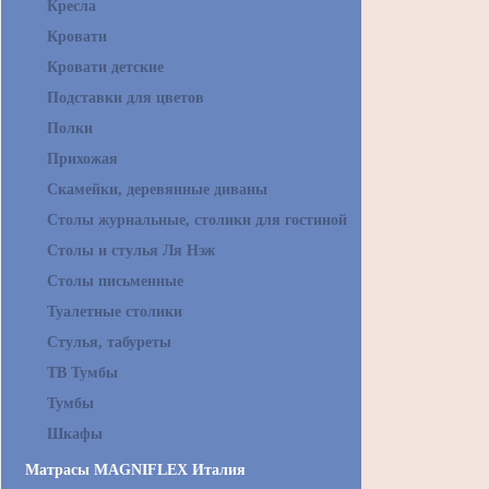
Кресла
Кровати
Кровати детские
Подставки для цветов
Полки
Прихожая
Скамейки, деревянные диваны
Столы журнальные, столики для гостиной
Столы и стулья Ля Нэж
Столы письменные
Туалетные столики
Стулья, табуреты
ТВ Тумбы
Тумбы
Шкафы
Матрасы MAGNIFLEX Италия