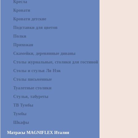
Кресла
Кровати
Кровати детские
Подставки для цветов
Полки
Прихожая
Скамейки, деревянные диваны
Столы журнальные, столики для гостиной
Столы и стулья Ля Нэж
Столы письменные
Туалетные столики
Стулья, табуреты
ТВ Тумбы
Тумбы
Шкафы
Матрасы MAGNIFLEX Италия