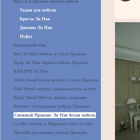
Кресла и диваны мягкая мебель
Ткани для мебели
Кресла Ля Нэж
Диваны Ля Нэж
Пуфы
Парижский шик
Беж Ля Нэж мебель в стиле Прованс
Нуар Ля Нэж чёрная мебель Прованс
КАНТРИ Ля Нэж
White Wood белая мебель в стиле Прованс
Gold Wood мебель слоновая кость золото
Black Wood Мебель чёрная старение
Provence состаренная мебель Прованс
Снежный Прованс Ля Нэж белая мебель
La Mer мебель в Морском стиле La Mer
Marseille коллекция мебели Прованс