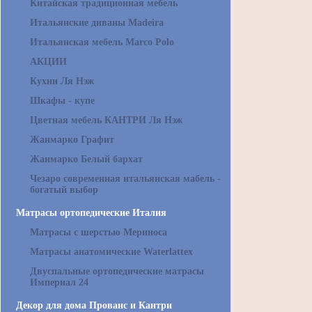
Китайская традиционная мебель
Итальянские диваны Madeira
Итальянская мебель Marco Polo
АКЦИИ
Кухни Ля Нэж
Шкафы - купе
Цветная мебель КАНТРИ Ля Нэж
Жанмарко Графит
Жанмарко Белый бархат
Чезаро современная итальянская мабель -
богатый выбор
Матрасы ортопедические Италия
Матрасы с шерстью Мериноса
Матрасы анатомические Waterlattex
Двуспальные ортопедические матрасы
Империал 24
Декор для дома Прованс и Кантри