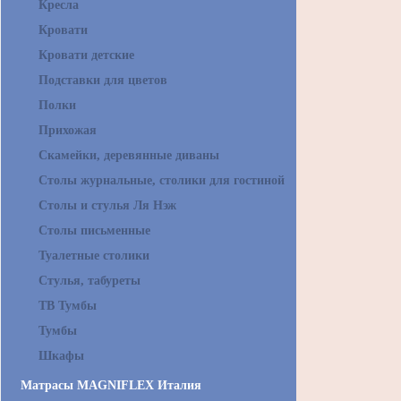
Кресла
Кровати
Кровати детские
Подставки для цветов
Полки
Прихожая
Скамейки, деревянные диваны
Столы журнальные, столики для гостиной
Столы и стулья Ля Нэж
Столы письменные
Туалетные столики
Стулья, табуреты
ТВ Тумбы
Тумбы
Шкафы
Матрасы MAGNIFLEX Италия