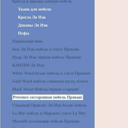
Кресла и диваны мягкая мебель
Ткани для мебели
Кресла Ля Нэж
Диваны Ля Нэж
Пуфы
Парижский шик
Беж Ля Нэж мебель в стиле Прованс
Нуар Ля Нэж чёрная мебель Прованс
КАНТРИ Ля Нэж
White Wood белая мебель в стиле Прованс
Gold Wood мебель слоновая кость золото
Black Wood Мебель чёрная старение
Provence состаренная мебель Прованс
Снежный Прованс Ля Нэж белая мебель
La Mer мебель в Морском стиле La Mer
Marseille коллекция мебели Прованс