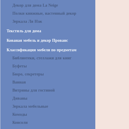
Декор для дома La Neige
Полки книжные, настенный декор
Зеркала Ля Нэж
Текстиль для дома
Кованая мебель и декор Прованс
Классификация мебели по предметам
Библиотеки, стеллажи для книг
Буфеты
Бюро, секретеры
Ванная
Витрины для гостиной
Диваны
Зеркала мебельные
Комоды
Консоли