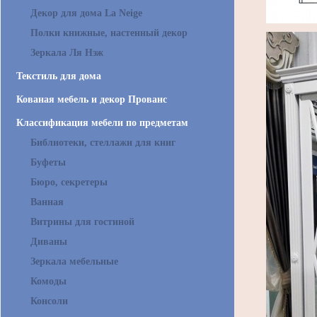
Декор для дома La Neige
Полки книжные, настенный декор
Зеркала Ля Нэж
Текстиль для дома
Кованая мебель и декор Прованс
Классификация мебели по предметам
Библиотеки, стеллажи для книг
Буфеты
Бюро, секретеры
Ванная
Витрины для гостиной
Диваны
Зеркала мебельные
Комоды
Консоли