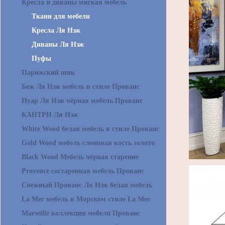
Кресла и диваны мягкая мебель
Ткани для мебели
Кресла Ля Нэж
Диваны Ля Нэж
Пуфы
Парижский шик
Беж Ля Нэж мебель в стиле Прованс
Нуар Ля Нэж чёрная мебель Прованс
КАНТРИ Ля Нэж
White Wood белая мебель в стиле Прованс
Gold Wood мебель слоновая кость золото
Black Wood Мебель чёрная старение
Provence состаренная мебель Прованс
Снежный Прованс Ля Нэж белая мебель
La Mer мебель в Морском стиле La Mer
Marseille коллекция мебели Прованс