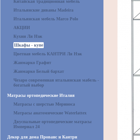
Китайская традиционная мебель
Итальянские диваны Madeira
Итальянская мебель Marco Polo
АКЦИИ
Кухни Ля Нэж
Шкафы - купе
Цветная мебель КАНТРИ Ля Нэж
Жанмарко Графит
Жанмарко Белый бархат
Чезаро современная итальянская мабель -
богатый выбор
Матрасы ортопедические Италия
Матрасы с шерстью Мериноса
Матрасы анатомические Waterlattex
Двуспальные ортопедические матрасы
Империал 24
Декор для дома Прованс и Кантри