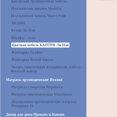
Китайская традиционная мебель
Итальянские диваны Madeira
Итальянская мебель Marco Polo
АКЦИИ
Кухни Ля Нэж
Шкафы - купе
Цветная мебель КАНТРИ Ля Нэж
Жанмарко Графит
Жанмарко Белый бархат
Чезаро современная итальянская мабель -
богатый выбор
Матрасы ортопедические Италия
Матрасы с шерстью Мериноса
Матрасы анатомические Waterlattex
Двуспальные ортопедические матрасы
Империал 24
Декор для дома Прованс и Кантри