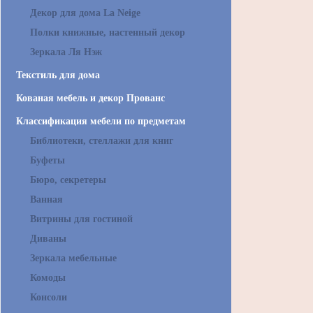
Декор для дома La Neige
Полки книжные, настенный декор
Зеркала Ля Нэж
Текстиль для дома
Кованая мебель и декор Прованс
Классификация мебели по предметам
Библиотеки, стеллажи для книг
Буфеты
Бюро, секретеры
Ванная
Витрины для гостиной
Диваны
Зеркала мебельные
Комоды
Консоли