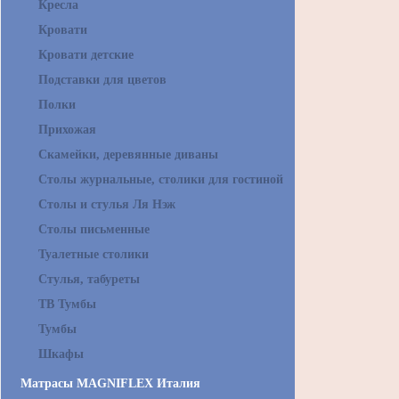
Кресла
Кровати
Кровати детские
Подставки для цветов
Полки
Прихожая
Скамейки, деревянные диваны
Столы журнальные, столики для гостиной
Столы и стулья Ля Нэж
Столы письменные
Туалетные столики
Стулья, табуреты
ТВ Тумбы
Тумбы
Шкафы
Матрасы MAGNIFLEX Италия