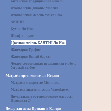
Китайская традиционная мебель
Итальянские диваны Madeira
Итальянская мебель Marco Polo
АКЦИИ
Кухни Ля Нэж
Шкафы - купе
Цветная мебель КАНТРИ Ля Нэж
Жанмарко Графит
Жанмарко Белый бархат
Чезаро современная итальянская мабель -
богатый выбор
Матрасы ортопедические Италия
Матрасы с шерстью Мериноса
Матрасы анатомические Waterlattex
Двуспальные ортопедические матрасы
Империал 24
Декор для дома Прованс и Кантри