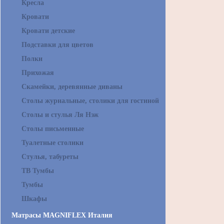
Кресла
Кровати
Кровати детские
Подставки для цветов
Полки
Прихожая
Скамейки, деревянные диваны
Столы журнальные, столики для гостиной
Столы и стулья Ля Нэж
Столы письменные
Туалетные столики
Стулья, табуреты
ТВ Тумбы
Тумбы
Шкафы
Матрасы MAGNIFLEX Италия