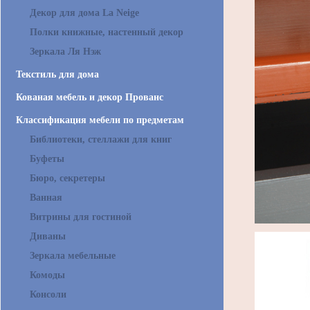
Декор для дома La Neige
Полки книжные, настенный декор
Зеркала Ля Нэж
Текстиль для дома
Кованая мебель и декор Прованс
Классификация мебели по предметам
Библиотеки, стеллажи для книг
Буфеты
Бюро, секретеры
Ванная
Витрины для гостиной
Диваны
Зеркала мебельные
Комоды
Консоли