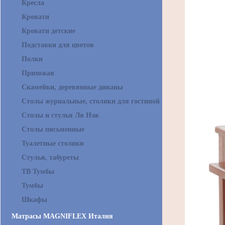
Кресла
Кровати
Кровати детские
Подставки для цветов
Полки
Прихожая
Скамейки, деревянные диваны
Столы журнальные, столики для гостиной
Столы и стулья Ля Нэж
Столы письменные
Туалетные столики
Стулья, табуреты
ТВ Тумбы
Тумбы
Шкафы
Матрасы MAGNIFLEX Италия