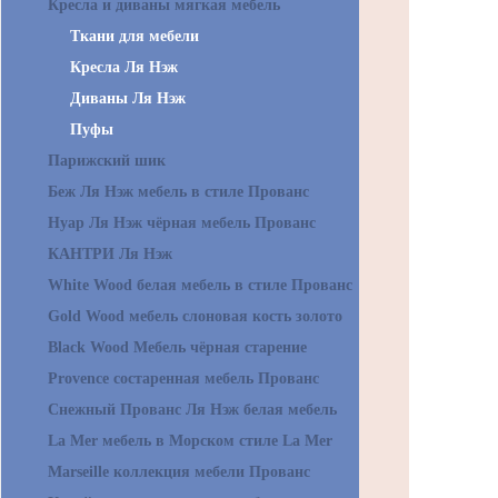
Кресла и диваны мягкая мебель
Ткани для мебели
Кресла Ля Нэж
Диваны Ля Нэж
Пуфы
Парижский шик
Беж Ля Нэж мебель в стиле Прованс
Нуар Ля Нэж чёрная мебель Прованс
КАНТРИ Ля Нэж
White Wood белая мебель в стиле Прованс
Gold Wood мебель слоновая кость золото
Black Wood Мебель чёрная старение
Provence состаренная мебель Прованс
Снежный Прованс Ля Нэж белая мебель
La Mer мебель в Морском стиле La Mer
Marseille коллекция мебели Прованс