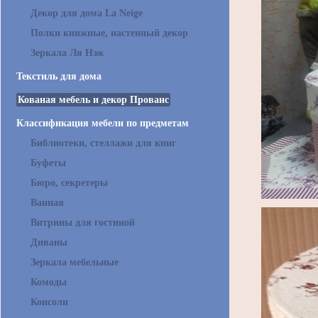
Декор для дома La Neige
Полки книжные, настенный декор
Зеркала Ля Нэж
Текстиль для дома
Кованая мебель и декор Прованс
Классификация мебели по предметам
Библиотеки, стеллажи для книг
Буфеты
Бюро, секретеры
Ванная
Витрины для гостиной
Диваны
Зеркала мебельные
Комоды
Консоли