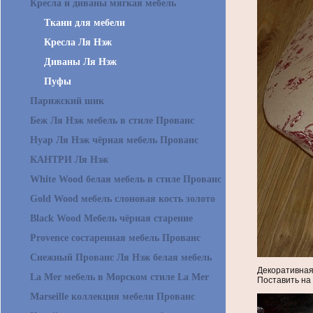
Кресла и диваны мягкая мебель
Ткани для мебели
Кресла Ля Нэж
Диваны Ля Нэж
Пуфы
Парижский шик
Беж Ля Нэж мебель в стиле Прованс
Нуар Ля Нэж чёрная мебель Прованс
КАНТРИ Ля Нэж
White Wood белая мебель в стиле Прованс
Gold Wood мебель слоновая кость золото
Black Wood Мебель чёрная старение
Provence состаренная мебель Прованс
Снежный Прованс Ля Нэж белая мебель
Декоративная
La Mer мебель в Морском стиле La Mer
Поставить на
Marseille коллекция мебели Прованс