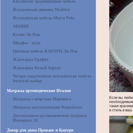
Китайская традиционная мебель
Итальянские диваны Madeira
Итальянская мебель Marco Polo
АКЦИИ
Кухни Ля Нэж
Шкафы - купе
Цветная мебель КАНТРИ Ля Нэж
Жанмарко Графит
Жанмарко Белый бархат
Чезаро современная итальянская мабель -
богатый выбор
Матрасы ортопедические Италия
Если вы любит
Матрасы с шерстью Мериноса
необходимым 
такая красива
Матрасы анатомические Waterlattex
и стиль в ваш
Двуспальные ортопедические матрасы
Империал 24
Декор для дома Прованс и Кантри