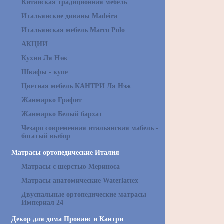
Китайская традиционная мебель
Итальянские диваны Madeira
Итальянская мебель Marco Polo
АКЦИИ
Кухни Ля Нэж
Шкафы - купе
Цветная мебель КАНТРИ Ля Нэж
Жанмарко Графит
Жанмарко Белый бархат
Чезаро современная итальянская мабель -
богатый выбор
Матрасы ортопедические Италия
Матрасы с шерстью Мериноса
Матрасы анатомические Waterlattex
Двуспальные ортопедические матрасы
Империал 24
Декор для дома Прованс и Кантри