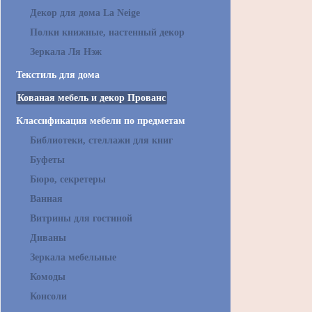
Декор для дома La Neige
Полки книжные, настенный декор
Зеркала Ля Нэж
Текстиль для дома
Кованая мебель и декор Прованс
Классификация мебели по предметам
Библиотеки, стеллажи для книг
Буфеты
Бюро, секретеры
Ванная
Витрины для гостиной
Диваны
Зеркала мебельные
Комоды
Консоли