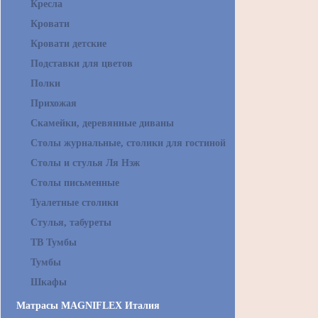
Кресла
Кровати
Кровати детские
Подставки для цветов
Полки
Прихожая
Скамейки, деревянные диваны
Столы журнальные, столики для гостиной
Столы и стулья Ля Нэж
Столы письменные
Туалетные столики
Стулья, табуреты
ТВ Тумбы
Тумбы
Шкафы
Матрасы MAGNIFLEX Италия