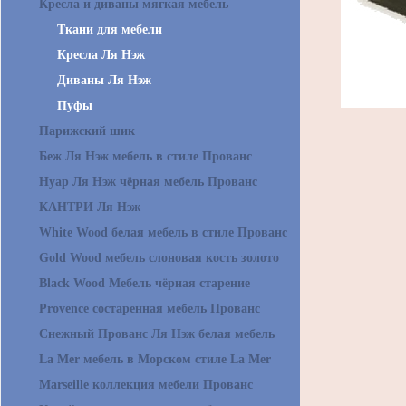
Кресла и диваны мягкая мебель
Ткани для мебели
Кресла Ля Нэж
Диваны Ля Нэж
Пуфы
Парижский шик
Беж Ля Нэж мебель в стиле Прованс
Нуар Ля Нэж чёрная мебель Прованс
КАНТРИ Ля Нэж
White Wood белая мебель в стиле Прованс
Gold Wood мебель слоновая кость золото
Black Wood Мебель чёрная старение
Provence состаренная мебель Прованс
Снежный Прованс Ля Нэж белая мебель
La Mer мебель в Морском стиле La Mer
Marseille коллекция мебели Прованс