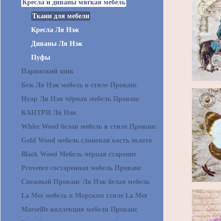
Кресла и диваны мягкая мебель
Ткани для мебели
Кресла Ля Нэж
Диваны Ля Нэж
Пуфы
Парижский шик
Беж Ля Нэж мебель в стиле Прованс
Нуар Ля Нэж чёрная мебель Прованс
КАНТРИ Ля Нэж
White Wood белая мебель в стиле Прованс
Gold Wood мебель слоновая кость золото
Black Wood Мебель чёрная старение
Provence состаренная мебель Прованс
Снежный Прованс Ля Нэж белая мебель
La Mer мебель в Морском стиле La Mer
Marseille коллекция мебели Прованс