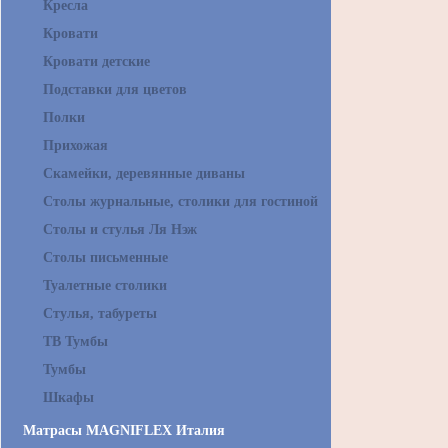
Кресла
Кровати
Кровати детские
Подставки для цветов
Полки
Прихожая
Скамейки, деревянные диваны
Столы журнальные, столики для гостиной
Столы и стулья Ля Нэж
Столы письменные
Туалетные столики
Стулья, табуреты
ТВ Тумбы
Тумбы
Шкафы
Матрасы MAGNIFLEX Италия