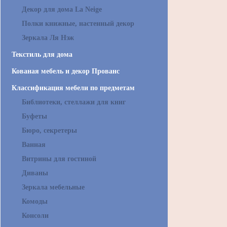
Декор для дома La Neige
Полки книжные, настенный декор
Зеркала Ля Нэж
Текстиль для дома
Кованая мебель и декор Прованс
Классификация мебели по предметам
Библиотеки, стеллажи для книг
Буфеты
Бюро, секретеры
Ванная
Витрины для гостиной
Диваны
Зеркала мебельные
Комоды
Консоли