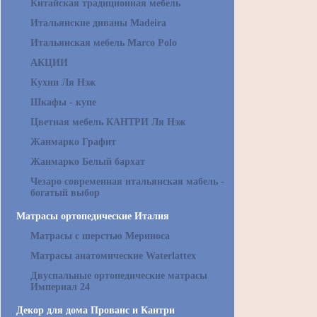
Китайская традиционная мебель
Итальянские диваны Madeira
Итальянская мебель Marco Polo
АКЦИИ
Кухни Ля Нэж
Шкафы - купе
Цветная мебель КАНТРИ Ля Нэж
Жанмарко Графит
Жанмарко Белый бархат
Чезаро современная итальянская мабель -
богатый выбор
Матрасы ортопедические Италия
Матрасы с шерстью Мериноса
Матрасы анатомические Waterlattex
Двуспальные ортопедические матрасы
Империал 24
Декор для дома Прованс и Кантри