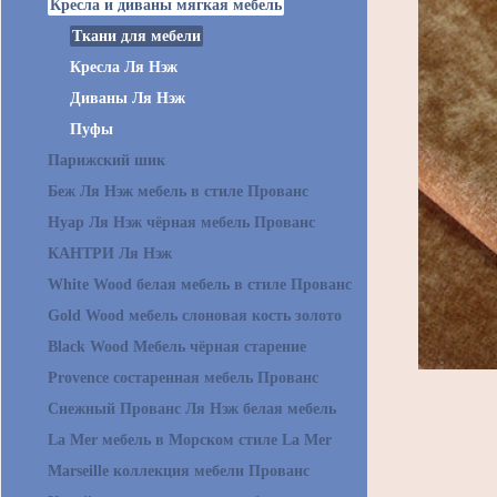
Кресла и диваны мягкая мебель
Ткани для мебели
Кресла Ля Нэж
Диваны Ля Нэж
Пуфы
Парижский шик
Беж Ля Нэж мебель в стиле Прованс
Нуар Ля Нэж чёрная мебель Прованс
КАНТРИ Ля Нэж
White Wood белая мебель в стиле Прованс
Gold Wood мебель слоновая кость золото
Black Wood Мебель чёрная старение
Provence состаренная мебель Прованс
Снежный Прованс Ля Нэж белая мебель
La Mer мебель в Морском стиле La Mer
Marseille коллекция мебели Прованс