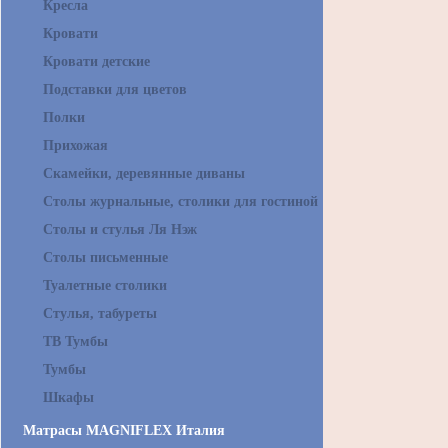
Кресла
Кровати
Кровати детские
Подставки для цветов
Полки
Прихожая
Скамейки, деревянные диваны
Столы журнальные, столики для гостиной
Столы и стулья Ля Нэж
Столы письменные
Туалетные столики
Стулья, табуреты
ТВ Тумбы
Тумбы
Шкафы
Матрасы MAGNIFLEX Италия