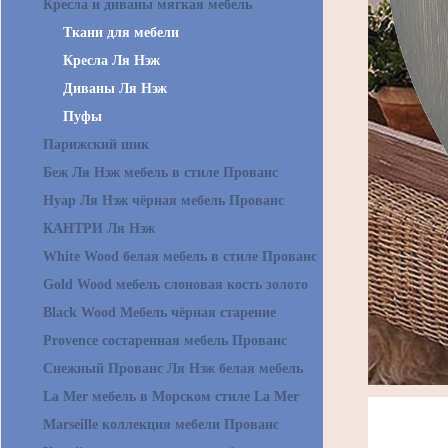
Кресла и диваны мягкая мебель
Ткани для мебели
Кресла Ля Нэж
Диваны Ля Нэж
Пуфы
Парижский шик
Беж Ля Нэж мебель в стиле Прованс
Нуар Ля Нэж чёрная мебель Прованс
КАНТРИ Ля Нэж
White Wood белая мебель в стиле Прованс
Gold Wood мебель слоновая кость золото
Black Wood Мебель чёрная старение
Provence состаренная мебель Прованс
Снежный Прованс Ля Нэж белая мебель
La Mer мебель в Морском стиле La Mer
Marseille коллекция мебели Прованс