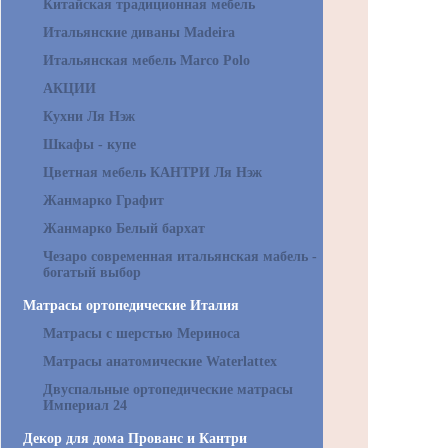
Китайская традиционная мебель
Итальянские диваны Madeira
Итальянская мебель Marco Polo
АКЦИИ
Кухни Ля Нэж
Шкафы - купе
Цветная мебель КАНТРИ Ля Нэж
Жанмарко Графит
Жанмарко Белый бархат
Чезаро современная итальянская мабель -
богатый выбор
Матрасы ортопедические Италия
Матрасы с шерстью Мериноса
Матрасы анатомические Waterlattex
Двуспальные ортопедические матрасы
Империал 24
Декор для дома Прованс и Кантри