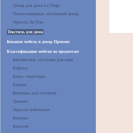
Декор для дома La Neige
Полки книжные, настенный декор
Зеркала Ля Нэж
Текстиль для дома
Кованая мебель и декор Прованс
Классификация мебели по предметам
Библиотеки, стеллажи для книг
Буфеты
Бюро, секретеры
Ванная
Витрины для гостиной
Диваны
Зеркала мебельные
Комоды
Консоли